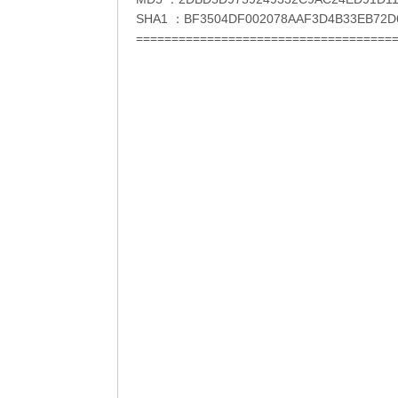
SHA1 ：BF3504DF002078AAF3D4B33EB72D
====================================