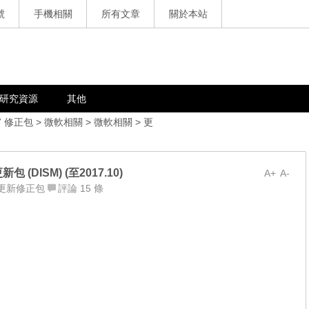
號
手機相關
所有文章
關於本站
研究資源
其他
7 修正包
>
微軟相關
>
微軟相關
>
更
新包 (DISM) (至2017.10)
A+
A-
更新修正包
評論 15 條