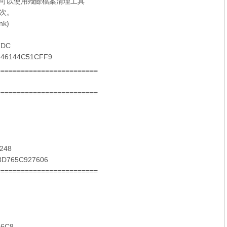
可以使用殘餘檔案清理工具
次。
nk)
7DC
46144C51CFF9
=========================
=========================
248
8D765C927606
=========================
16C8