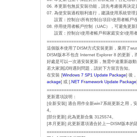
06. 本更新包無反安裝功能，請先考慮後再決
07. 為使安裝過程順利進行，建議使用系統管
07.
設置：控制台\所有控制台項目\使用者帳戶\變
08. 停用使用者帳戶控制（UAC），可避免更新
08.
設置：控制台\使用者帳戶和家庭安全\使用者
====================================
這個版本使用了DISM方式安裝更新，棄用了wu
DISM版本不包含 Internet Explorer 8 的
好處是可以一次過安裝更新，無需中途重新啟動電
若大家測試時遇到問題，請於下方留言告知。
在安裝 [
Windows 7 SP1 Update Package
] 
ackage
] 或 [
.NET Framework Update Package
====================================
更新選項說明：
[全新安裝] 適合用作全新win7系統更新之用，安
4。
[部分更新] 此為更新合集 3125574。
[本月更新] 此更新選項適合於上一DISM版
====================================