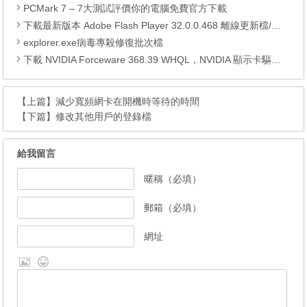
PCMark 7 – 7大測試評價你的電腦免費官方下載
下載最新版本 Adobe Flash Player 32.0.0.468 離線更新檔/安裝程式 (內建 IE、Firefox、Opera、Chromium 版及移除工具)
explorer.exe病毒專殺修復批次檔
下載 NVIDIA Forceware 368.39 WHQL，NVIDIA 顯示卡驅動程式
【上篇】
減少寬頻網卡在開機時等待的時間
【下篇】
修改其他用戶的登錄檔
給我留言
暱稱（必填）
郵箱（必填）
網址