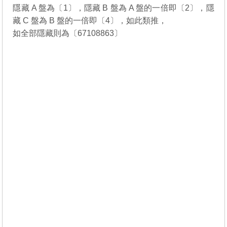
隱藏 A 盤為〔1〕，隱藏 B 盤為 A 盤的一倍即〔2〕，隱
藏 C 盤為 B 盤的一倍即〔4〕，如此類推，
如全部隱藏則為〔67108863〕