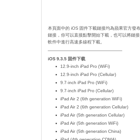
本頁面中的 iOS 固件下載鏈接均為蘋果官方發
鏈接，你可以直接點擊開始下載，也可以將鏈接
軟件中進行高速多線程下載。
—————————————————
iOS 9.3.5 固件下载
12.9-inch iPad Pro (WiFi)
12.9-inch iPad Pro (Cellular)
9.7-inch iPad Pro (WiFi)
9.7-inch iPad Pro (Cellular)
iPad Air 2 (6th generation WiFi)
iPad Air 2 (6th generation Cellular)
iPad Air (5th generation Cellular)
iPad Air (5th generation WiFi)
iPad Air (5th generation China)
iPad (4th generation CDMA)