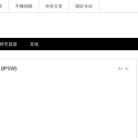
號
手機相關
所有文章
關於本站
研究資源
其他
 (IPSW)
A+
A-