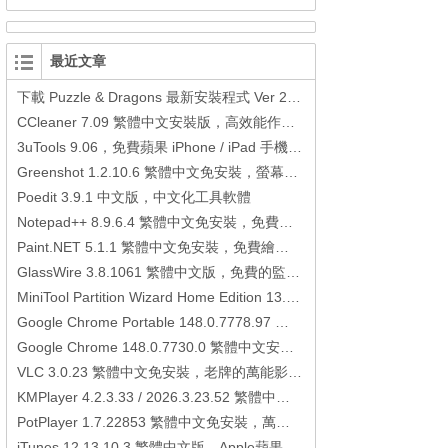
最近文章
下載 Puzzle & Dragons 最新安裝程式 Ver 23.3.2 日本版、港台版… (PAD Radar) (.apk) (.xapk)
CCleaner 7.09 繁體中文安裝版，高效能作業系統清理軟體
3uTools 9.06，免費蘋果 iPhone / iPad 手機平板電腦管理備份還原軟體
Greenshot 1.2.10.6 繁體中文免安裝，螢幕抓圖軟體，1.3.315 安裝版
Poedit 3.9.1 中文版，中文化工具軟體
Notepad++ 8.9.6.4 繁體中文免安裝，免費的代碼編輯器
Paint.NET 5.1.1 繁體中文免安裝，免費繪圖軟體取代微軟小畫家
GlassWire 3.8.1061 繁體中文版，免費的監控電腦連線狀態、網路流量監控/統計工具
MiniTool Partition Wizard Home Edition 13.6，好用的磁碟分割工具
Google Chrome Portable 148.0.7778.97 繁體中文免安裝，Google瀏覽器
Google Chrome 148.0.7730.0 繁體中文安裝版，Google瀏覽器
VLC 3.0.23 繁體中文免安裝，老牌的萬能影片播放軟體免安裝中文版
KMPlayer 4.2.3.33 / 2026.3.23.52 繁體中文免安裝，超強的多媒體播放器
PotPlayer 1.7.22853 繁體中文免安裝，萬能硬解影音播放器
iTunes 12.13.10.3 繁體中文版，Apple蘋果用戶必備軟體