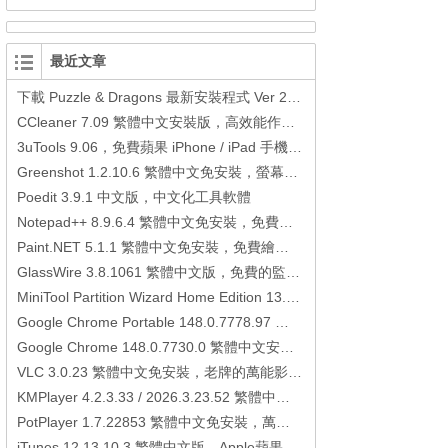
最近文章
下載 Puzzle & Dragons 最新安裝程式 Ver 23.3.2 日本版、港台版… (PAD Radar) (.apk) (.xapk)
CCleaner 7.09 繁體中文安裝版，高效能作業系統清理軟體
3uTools 9.06，免費蘋果 iPhone / iPad 手機平板電腦管理備份還原軟體
Greenshot 1.2.10.6 繁體中文免安裝，螢幕抓圖軟體，1.3.315 安裝版
Poedit 3.9.1 中文版，中文化工具軟體
Notepad++ 8.9.6.4 繁體中文免安裝，免費的代碼編輯器
Paint.NET 5.1.1 繁體中文免安裝，免費繪圖軟體取代微軟小畫家
GlassWire 3.8.1061 繁體中文版，免費的監控電腦連線狀態、網路流量監控/統計工具
MiniTool Partition Wizard Home Edition 13.6，好用的磁碟分割工具
Google Chrome Portable 148.0.7778.97 繁體中文免安裝，Google瀏覽器
Google Chrome 148.0.7730.0 繁體中文安裝版，Google瀏覽器
VLC 3.0.23 繁體中文免安裝，老牌的萬能影片播放軟體免安裝中文版
KMPlayer 4.2.3.33 / 2026.3.23.52 繁體中文免安裝，超強的多媒體播放器
PotPlayer 1.7.22853 繁體中文免安裝，萬能硬解影音播放器
iTunes 12.13.10.3 繁體中文版，Apple蘋果用戶必備軟體