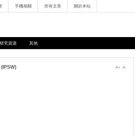
號
手機相關
所有文章
關於本站
研究資源
其他
 (IPSW)
A+
A-