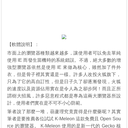
【軟體說明】：
市面上的瀏覽器種類越來越多，讓使用者可以免去單純
使用 IE 而發生當機時的系統錯誤。不過，絕大多數的增
強型瀏覽器依然是使用 IE 來做為核心，雖然加了件外
衣，但是骨子裡其實還是一樣。許多人改投火狐旗下，
只為了它的高自訂性，但是日子久了卻逐漸發現，火狐
的速度以及資源佔用實在是令人為之卻步阿！而且正所
謂樹大招風，許多惡意程式都是專為這兩大瀏覽器所設
計，使用者們實在是不可不小心防範。
筆者說了那麼一堆，葫蘆理究竟賣得是什麼藥呢？其實
筆者是要推薦各位試試 K-Meleon 這款免費且 Open Sou
rce 的瀏覽器。 K-Meleon 使用的是新一代的 Gecko 核