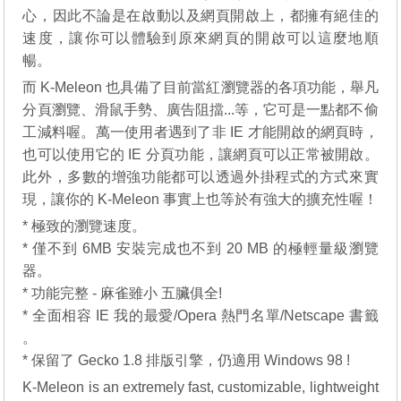
心，因此不論是在啟動以及網頁開啟上，都擁有絕佳的
速度，讓你可以體驗到原來網頁的開啟可以這麼地順
暢。
而 K-Meleon 也具備了目前當紅瀏覽器的各項功能，舉凡
分頁瀏覽、滑鼠手勢、廣告阻擋...等，它可是一點都不偷
工減料喔。萬一使用者遇到了非 IE 才能開啟的網頁時，
也可以使用它的 IE 分頁功能，讓網頁可以正常被開啟。
此外，多數的增強功能都可以透過外掛程式的方式來實
現，讓你的 K-Meleon 事實上也等於有強大的擴充性喔！
* 極致的瀏覽速度。
* 僅不到 6MB 安裝完成也不到 20 MB 的極輕量級瀏覽
器。
* 功能完整 - 麻雀雖小 五臟俱全!
* 全面相容 IE 我的最愛/Opera 熱門名單/Netscape 書籤
。
* 保留了 Gecko 1.8 排版引擎，仍適用 Windows 98 !
K-Meleon is an extremely fast, customizable, lightweight