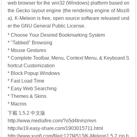
web browser for the win32 (Windows) platform based on
the Gecko layout engine (the rendering engine of Mozill
a). K-Meleon is free, open source software released und
er the GNU General Public License.
* Choose Your Desired Bookmarking System
* "Tabbed" Browsing
* Mouse Gestures
* Complete Toolbar, Menu, Context Menu, & Keyboard S
hortcut Customization
* Block Popup Windows
* Fast Load Time
* Easy Web Searching
* Themes & Skins
* Macros
下載 1.5.2 中文版
http://www.mediafire.com/?o5d4tnmzmvn
http://w19.easy-share.com/1903015711.html
http://www.xun6.com/file/c127f4513/K-Meleon1.5.2.zip.h