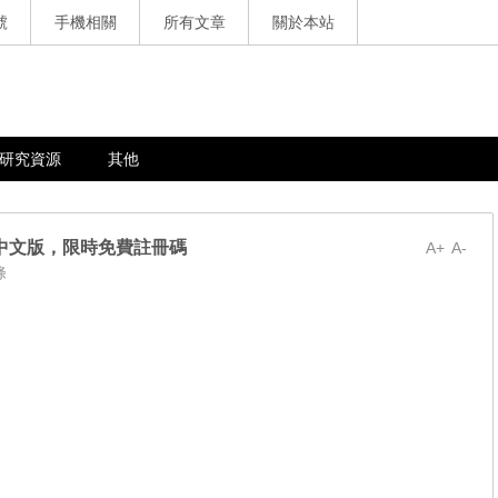
號
手機相關
所有文章
關於本站
研究資源
其他
.162 繁體中文版，限時免費註冊碼
A+
A-
條