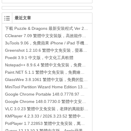
最近文章
下載 Puzzle & Dragons 最新安裝程式 Ver 23.3.2 日本版、港台版… (PAD Radar) (.apk) (.xapk)
CCleaner 7.09 繁體中文安裝版，高效能作業系統清理軟體
3uTools 9.06，免費蘋果 iPhone / iPad 手機平板電腦管理備份還原軟體
Greenshot 1.2.10.6 繁體中文免安裝，螢幕抓圖軟體，1.3.315 安裝版
Poedit 3.9.1 中文版，中文化工具軟體
Notepad++ 8.9.6.4 繁體中文免安裝，免費的代碼編輯器
Paint.NET 5.1.1 繁體中文免安裝，免費繪圖軟體取代微軟小畫家
GlassWire 3.8.1061 繁體中文版，免費的監控電腦連線狀態、網路流量監控/統計工具
MiniTool Partition Wizard Home Edition 13.6，好用的磁碟分割工具
Google Chrome Portable 148.0.7778.97 繁體中文免安裝，Google瀏覽器
Google Chrome 148.0.7730.0 繁體中文安裝版，Google瀏覽器
VLC 3.0.23 繁體中文免安裝，老牌的萬能影片播放軟體免安裝中文版
KMPlayer 4.2.3.33 / 2026.3.23.52 繁體中文免安裝，超強的多媒體播放器
PotPlayer 1.7.22853 繁體中文免安裝，萬能硬解影音播放器
iTunes 12.13.10.3 繁體中文版，Apple蘋果用戶必備軟體