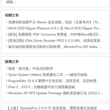
標籤：
相關文章
免費領取遊戲平台 Steam 多款遊戲，包括《古墓奇兵9（Tomb Raider）》、《古墓奇兵：歐西里斯神殿 LARA CROFT AND THE TEMPLE OF OSIRIS™》、《Deiland》、《Headsnatchers》、《Drawful 2》和《GOAT OF DUTY》。
WinX DVD Ripper Platinum 8.9.1 及 MacX DVD Ripper Pro 6.2.1 限免活動
[限免] 免費獲取 PDF Conversa 專業版，PDF轉Word格式DOC或Word轉換成PDF
[限免活動] IObit Driver Booster PRO 5.2.0.688，偵測並更新最新驅動程式，可以自動更新驅動程式
豌豆狐的軟體限免活動有13款軟體，WonderFox HD Video Converter Factory Pro、 Watermark Software、WiseCare 365 Pro、Seed4.Me VPN、WinToFlash Professional、RightNote Standard、ONLYOFFICE Cloud Office、Epubor Ultimate、Folder Marker Home 、Clipà.Vu、Preloaders、Animiz Professional 以及 DoYourData Uninstaller Pro。
隨機文章
變更「程式集」中程式的順序
Synei System Utilities 簡易優化工具，一鍵提升效能
RogueKiller 15.6.4 繁體中文免安裝，清理流氓、惡意軟體
iPad 2，iOS 5，分離鍵盤中的六個隱藏按鍵。
Windows XP SP3 Update Package 微軟更新修正包 (2010.11月份)
【上篇】
SpeedyFox 2.0.9.75 免安裝版，瀏覽器優化加速器