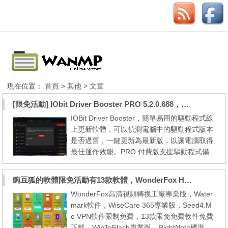
現在位置：
首頁
>
其他
> 文章
[限免活動] IObit Driver Booster PRO 5.2.0.688，偵測並更新最新驅動程式，可以自動更新驅動程式
IOBit Driver Booster，簡單易用的驅動程式線
上更新軟體，可以偵測電腦中的驅動程式版本
是否過舊，一鍵更新為最新版，以讓電腦取得
最佳運作效能。PRO 付費版支援驅動程式備
份功能、支援更多硬體規格、有更快的更新下
載速度。 IObit's Driver Booster scans your P
豌豆狐的軟體限免活動有13款軟體，WonderFox HD Video Converter Factory Pro、 Watermark Software、WiseCare 365 Pro、Seed4.Me VPN、WinToFlash Professional、RightNote Standard、ONLYOFFICE Cloud Office、Epubor Ultimate、Folder Marker Home 、Clipà.Vu、Preloaders、Animiz Professional 以及 DoYourData Uninstaller Pro。
C for out-of-date drivers and updates them f
WonderFox高清視頻轉換工廠專業版，Water
or you. It can scan automatically when you l
mark軟件，WiseCare 365專業版，Seed4.M
aunch a program or when you connect a de
e VPN軟件限制免費，13款限免免費軟件免費
vic...
下載，WinToFlash專業版，RightNote標準，