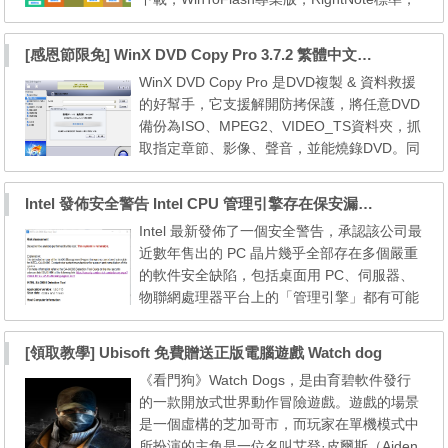
ONLYOFFICE雲辦公室，Epubor旗艦版，文
件夾標記首頁，Clipà.Vu，預加載器，Animiz
[感恩節限免] WinX DVD Copy Pro 3.7.2 繁體中文版，DVD複製、資料救援的好幫手
專業以及DoYourData卸載專業版。 活動截止
WinX DVD Copy Pro 是DVD複製 & 資料救援
時間：11月29日 活動頁面：http://www.video
的好幫手，它支援解開防拷保護，將任意DVD
converterfactory.com/thanksgiving/index-tw-
備份為ISO、MPEG2、VIDEO_TS資料夾，抓
hk.html ===============...
取指定章節、影像、聲音，並能燒錄DVD。同
時提供sector-by-sector 技術，救援損壞的DV
D資料，將舊的DVD完整備份到新的碟片，避
Intel 發佈安全警告 Intel CPU 管理引擎存在保安漏洞 (Intel-SA-00086)
免原版DVD嚴重損壞後，裡面的影片、資料永
Intel 最新發佈了一個安全警告，承認該公司最
久丟失的困擾。 WinXDVD 也有感恩好禮贈給
近數年售出的 PC 晶片幾乎全部存在多個嚴重
讀者。訪問下方限免網頁，填寫 E-mail 就能
的軟件安全缺陷，包括桌面用 PC、伺服器、
免費取得WinX DVD Copy ...
物聯網處理器平台上的「管理引擎」都有可能
受到遠程攻擊，根據 Positive Technologies
研究公司的 Mark Ermolov 及 Maxim Goryac
[領取教學] Ubisoft 免費贈送正版電腦遊戲 Watch dog
hy 發現，最嚴重的漏洞讓遠程攻擊者可以在 2
《看門狗》Watch Dogs，是由育碧軟件發行
015年以後的一系列基於 Intel 的平台包括多款
的一款開放式世界動作冒險遊戲。遊戲的場景
Intel Core 系列、Xeon 系列、Atom 系列、Ap
是一個虛構的芝加哥市，而玩家在單機模式中
ollo Lake ...
所扮演的主角是一位名叫艾登·皮爾斯（Aiden