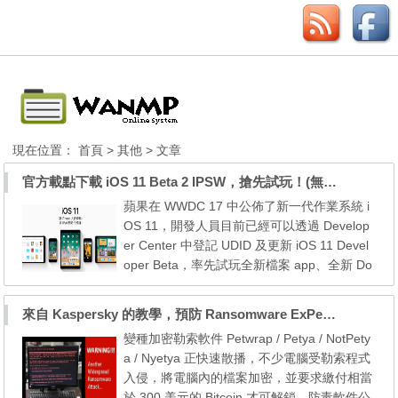
現在位置：
首頁
>
其他
> 文章
官方載點下載 iOS 11 Beta 2 IPSW，搶先試玩！(無需開發者帳戶也可下載)
蘋果在 WWDC 17 中公佈了新一代作業系統 i
OS 11，開發人員目前已經可以透過 Develop
er Center 中登記 UDID 及更新 iOS 11 Devel
oper Beta，率先試玩全新檔案 app、全新 Do
ck 及多工處理等新功能。如果大家未有 Apple
Developer 帳戶，目前可以透過此方法更新 iO
來自 Kaspersky 的教學，預防 Ransomware ExPetr / NotPetya 勒索軟件突襲
S 11 Developer Beta。目前 iOS 11 Develope
變種加密勒索軟件 Petwrap / Petya / NotPety
r Beta 仍是不穩定，只供試玩，不建議用戶升
a / Nyetya 正快速散播，不少電腦受勒索程式
級日常使用的 iPhone 或 iPad 至 iOS 11 Deve
入侵，將電腦內的檔案加密，並要求繳付相當
loper Beta...
於 300 美元的 Bitcoin 才可解鎖。防毒軟件公