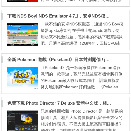
司 Kaspersky Lab 最新提供了針對新 Ranso
mware ExPetr (或 Petya 變種) 加密勒索軟件
下載 NDS Boy! NDS Emulator 4.7.1，安卓NDS模擬器，com.anhhuy.ds4droid (.apk)
的防禦方法。 NotPetya 利用改良 Eternal Blu
一款不錯的安卓NDS模擬器，通過NDS Boy模
e 漏洞，以和 WannaCry類似的途徑入侵，入
擬器apk玩家即可在手機上暢玩nds遊戲，使
侵後能感染聯網內其他已安裝安全更新 (Patch
用起來不比激烈差，感興趣的不妨下載來試試
MS17-01...
吧。只適合高端設備（2G內存，四核CPU或
更高）。 An high quality emulator to run ND
S game files. - Supports NDS game file (.nd
全新 Pokemon 遊戲《Pokeland》日本封測開催 / jp.pokemon.pokeland.beta.apk
s, .zip, .7z, .rar) - Support android 4.0+ (suit
《Pokeland》是一款玩家操作Pokemon進行
able for android 5.0+ and 6.0) - Save and lo
戰鬥的一款手遊，戰鬥完結後更有機會將打倒
ad state, quick save, quick load, auto sav
的Pokemon敵人收服成為同伴，訓練員就要
e....
努力地訓練Pokemon打倒強敵，《Pokelan
d》由任天堂親自主理，玩家需要以任天堂帳
號登入，換言之用戶的 Mii 亦會在《Pokelan
免費下載 Photo Director 7 Deluxe 繁體中文版，相片大師7 正版序號 (限時免費)
d》內亮相。 日前任天堂在日本推出《Pokela
訊連的修圖軟體 Photo Director 是一款簡易的
nd》封測活動，讓 1 萬名 Android 手機用家
修圖工具，相片大師提供攝影玩家最全方位的
率先試玩，不過封測玩家在活動於 6 月 9 日
相片創作環境。不僅支援主流高階單眼相機R
結束後，帳號將無法過渡到正...
AW格式，更能輕鬆管理電腦中的龐大相片