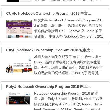
5 日 23 時 59 分。 公開大學 Notebook Owne
rship Program 2018 網上訂購網址 https://ww
CUHK Notebook Ownership Program 2018 中文大學電腦優惠 – Dell, Lenovo, Apple
w.hknotebook.com/np18/ouhk/ 手提電腦品
中文大學 Notebook Ownership Program 201
牌：ASUS (https://www.hknotebook.com/np1
8 的詳情，當中學生、教職員及舊生均可以透
8/ouhk-asus/catalog) Notebooks 手提電腦 A
個這個計劃購買 Dell、Lenovo 及 Apple 的手
SUS VivoBook 1...
提電腦。 中文大學 Notebook Ownership 201
8 的 Roadshow 分為兩節： Roadshow 01 日
期：2018 年 9 月 3 日至 9 月 14 日 時間：1
CityU Notebook Ownership Program 2018 城市大學電腦優惠 – Apple, Acer, Fujitsu, Samsung
1:00 – 20:00 (Closed on Sunday) 地點：中
城市大學的學生會找來了 mstore 合作，推出
大范克廉樓地庫 (玻璃房) [Dell 及 Lenovo] 新
Fujitsu 品牌的手機電腦優惠供城大的學生選
亞書院樂群館雅盛禮舍 [Apple] Roadshow 02
購。今年，城市大學的學生、教職員及舊生可
日期：2018 ...
以透過計劃的網站選購 Fujitsu 的手提電腦。
網上訂購將由 2018 年 8 月 9 日中午 12 時至
2018 年 10 月 19 日 23 時 59 分。 CityU Not
PolyU Notebook Ownership Program 2018 理工大學電腦優惠 – ASUS, HP, Apple
ebook Ownership Program 2018 (Fujitsu) 網
Notebook Ownership Program 2018 的詳
上訂購網址 https://www.mstore.com.hk/cityu
情，當中PolyU 的學生、教職員及舊生可以選
su2018_fujitsu/ 手提電腦品牌：Fujitsu (htt
購的電腦品牌為 ASUS、HP 及 Apple。 Note
p...
book Ownership 2018 的 Roadshow 分為兩