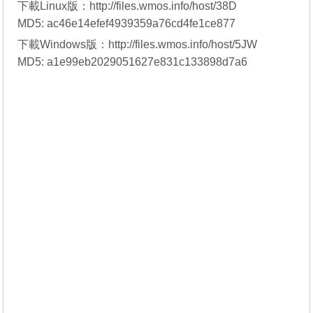
下載Linux版：
http://files.wmos.info/host/38D
MD5: ac46e14efef4939359a76cd4fe1ce877
下載Windows版：
http://files.wmos.info/host/5JW
MD5: a1e99eb2029051627e831c133898d7a6