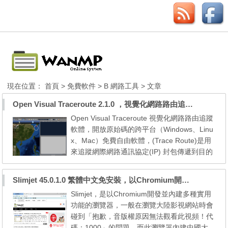
現在位置：
首頁
>
免費軟件
>
B 網路工具
> 文章
Open Visual Traceroute 2.1.0 ，視覺化網路路由追蹤軟體
Open Visual Traceroute 視覺化網路路由追蹤
軟體，開放原始碼的跨平台（Windows、Linu
x、Mac）免費自由軟體，(Trace Route)是用
來追蹤網際網路通訊協定(IP) 封包傳遞到目的
地所經的路徑，可以用3D或2D地圖的方式，
顯示某個IP或網域名稱經過的路由器IP位址，
Slimjet 45.0.1.0 繁體中文免安裝，以Chromium開發並內建多種實用功能的瀏覽器
還可以查詢網域名稱註冊資訊。Open Visual
Slimjet，是以Chromium開發並內建多種實用
Traceroute - Open source cross-platform (W
功能的瀏覽器，一般在瀏覽大陸影視網站時會
indows/Linux/Mac) Java Visual Traceroute, p
碰到「抱歉，音版權原因無法觀看此視頻！代
acket sniffer ...
碼：1000」的問題，而此瀏覽器內建中國大