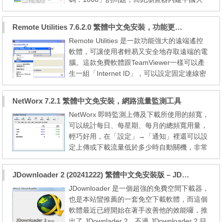
陸代理伺服器功能！不用安裝任何外掛（Unbl
ock Youku）就可以順利觀看，支援優酷、土
Remote Utilities 7.6.2.0 繁體中文免安裝，功能更強大的遠端遙控軟體
豆、搜狐、迅雷看看、搜狐、樂視等網站，其
Remote Utilities 是一款功能強大的遠端遙控
他實用功能還有：線上影片下載、極速照片上
軟體，可讓使用者輕易又安全地存取遠端的電
傳、Facebook工具列、自訂工具列、網頁翻
腦。這款免費軟體跟TeamViewer一樣可以產
譯...等等，另外，也完全...
生一組「Internet ID」，可以設定固定連線密
碼，透過中介伺服器（Mediation Server）來
突破防火牆封鎖，也可以直接使用IP來連線，
NetWorx 7.2.1 繁體中文免安裝，網路流量監測工具
有軟體遠端派送、雙向影音聊天、觀看遠端電
NetWorx 即時監測上傳及下載所使用的頻寬，
腦攝影機、檔案傳輸、遠端執行應用程式、螢
可以統計每日、每星期、每月的總頻寬用量，
幕錄製、RDP連線、遠端DOS模式操作、遠端
輕巧好用，在「設定」→「通知」裡還可以設
登錄檔編輯、資產管...
定上傳或下載流量低於多少時自動關機，非常
適合掛網上傳或下載時使用。NetWorx 內建包
含中文在內的多國語言介面，而且還是個免費
JDownloader 2 (20241222) 繁體中文免安裝版 – JDownloader 的後繼資源優化版本
軟體。 NetWorx Portable - A free and powerf
JDownloader 是一個超強的免費空間下載器，
ul utility that provides an accurate account of
也是本站蠻推薦的一套免空下載軟體，而這個
the data which is flowing through your comp
軟體最近已經開始在著手改善他的效能囉，推
ut...
出了 JDownlader 2，不過 JDownloader 2 目