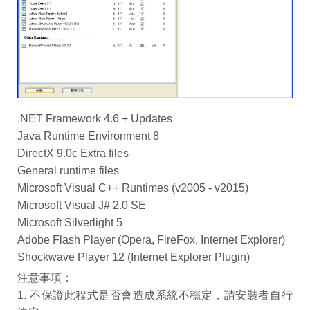
.NET Framework 4.6 + Updates
Java Runtime Environment 8
DirectX 9.0c Extra files
General runtime files
Microsoft Visual C++ Runtimes (v2005 - v2015)
Microsoft Visual J# 2.0 SE
Microsoft Silverlight 5
Adobe Flash Player (Opera, FireFox, Internet Explorer)
Shockwave Player 12 (Internet Explorer Plugin)
注意事項：
1. 不保證此程式是否會造成系統不穩定，請安裝者自行