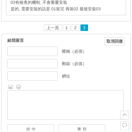
03有檢查的機制, 不會重覆安裝
是的, 需要安裝的話是 01裝完 再裝02 最後安裝03
上一頁
1
2
3
給我留言
取消回復
暱稱（必填）
郵箱（必填）
網址