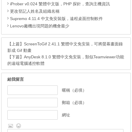
iProber v0.024 繁體中文版，PHP 探針，查詢主機資訊
更改登記人姓名及組織名稱
Supremo 4.11.4 中文免安裝版，遠程桌面控制軟件
Lenovo廠機出現問題的機會最少
【上篇】
ScreenToGif 2.41.1 繁體中文免安裝，可將螢幕畫面錄
影成 Gif 動畫
【下篇】
AnyDesk 8.1.0 繁體中文免安裝，類似Teamviewer功能
的遠端電腦遙控軟體
給我留言
暱稱（必填）
郵箱（必填）
網址