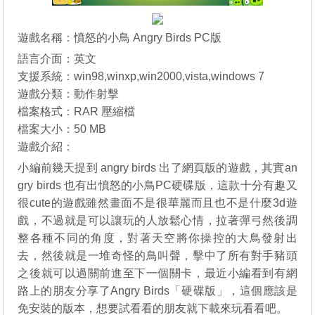
遊戲名稱：憤怒的小鳥 Angry Birds PC版
語言介面：英文
支援系統：win98,winxp,win2000,vista,windows 7
遊戲分類：動作射擊
檔案格式：RAR 壓縮檔
檔案大小：50 MB
遊戲介紹：
小編前幾天提到 angry birds 出了網頁版的遊戲，其實an
gry birds 也有出憤怒的小鳥PC硬碟版，這款十分有趣又
很cute的遊戲雖然畫面不是很華麗而且也不是什麼3d遊
戲，不過就是可以讓玩的人放鬆心情，拉著彈弓然後調
整各種不同的角度，對著天空將你操控的大鳥發射出
去，然後就是一堆奇怪的鳥叫聲，擊中了所有對手豬頭
之後就可以過關前進至下一個關卡，最近小編看到有網
路上的朋友分享了Angry Birds「硬碟版」，這個應該是
免安裝的版本，想要試看看的朋友就下載來玩看看吧。