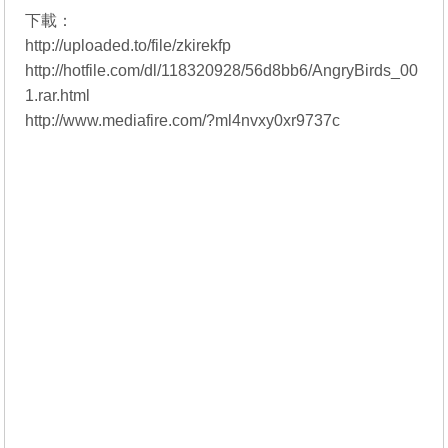
下載：
http://uploaded.to/file/zkirekfp
http://hotfile.com/dl/118320928/56d8bb6/AngryBirds_00
1.rar.html
http://www.mediafire.com/?ml4nvxy0xr9737c