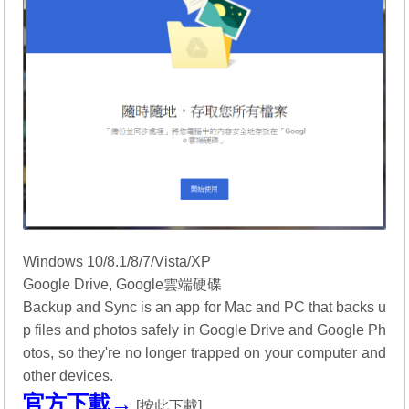
Windows 10/8.1/8/7/Vista/XP
Google Drive, Google雲端硬碟
Backup and Sync is an app for Mac and PC that backs u
p files and photos safely in Google Drive and Google Ph
otos, so they're no longer trapped on your computer and
other devices.
官方下載→
[
按此下載
]