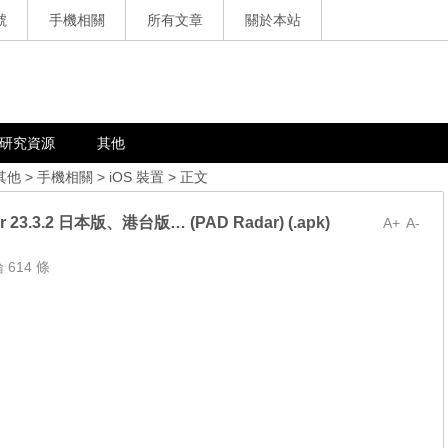
號
手機相關
所有文章
關於本站
研究資源
其他
其他
>
手機相關
>
iOS 裝置
> 正文
 23.3.2 日本版、港台版… (PAD Radar) (.apk)
A+
A-
 614 條