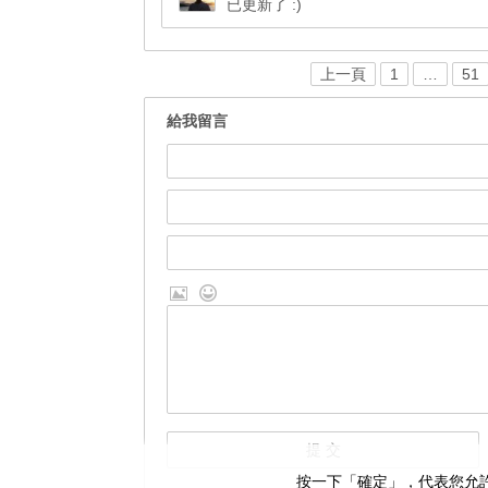
已更新了 :)
上一頁
1
…
51
給我留言
按一下「確定」，代表您允許