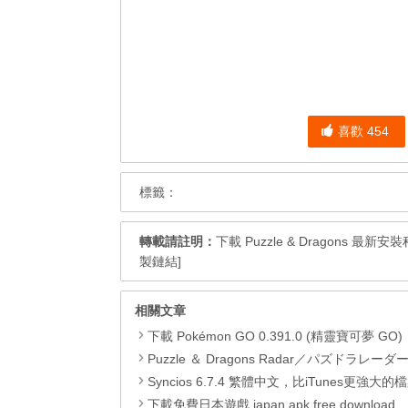
喜歡
454
標籤：
轉載請註明：
下載 Puzzle & Dragons 最新安裝程式
製鏈結]
相關文章
下載 Pokémon GO 0.391.0 (精靈寶可夢 GO)，com.nianticlabs.pokemongo (.apk) (
Puzzle ＆ Dragons Radar／パズドラレーダー 玩法及連
Syncios 6.7.4 繁體中文，比iTunes更強大的檔案管理兼影片
下載免費日本遊戲 japan apk free download