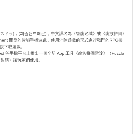
ンズ)，(パズドラ)，(퍼즐앤드래곤)，中文譯名為《智龍迷城》或《龍族拼圖》
ertainment 開發的智能手機遊戲，使用消除遊戲的形式進行戰鬥的RPG養
接下載遊戲。
ndroid 等手機平台上推出一個全新 App 工具《龍族拼圖雷達》（Puzzle
中文名暫稱）讓玩家們使用。