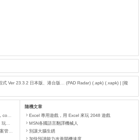
 Ver 23.3.2 日本版、港台版… (PAD Radar) (.apk) (.xapk)
|
[複
隨機文章
.xapk)
Excel 專用遊戲，用 Excel 來玩 2048 遊戲
動方法
MSN各國語言翻譯機械人
轉檔工具
別讓大腦生銹
加快預讀能力改善開機速度