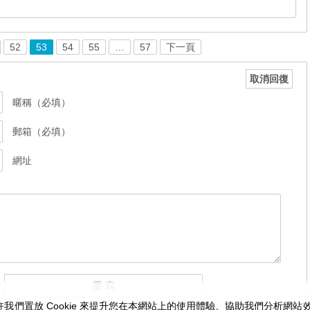
52
53
54
55
…
57
下一頁
取消回復
暱稱（必填）
郵箱（必填）
網址
我們置放 Cookie 來提升您在本網站上的使用體驗、協助我們分析網