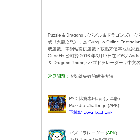
Puzzle & Dragons，(パズル＆ドラゴ
或《火龍之怒》，是 GungHo Online Ent
成遊戲。本網站提供遊戲下載點方便本地玩家直
GungHo 公司於 2016 年3月17日在 iOS／A
＆ Dragons Radar／パズドラレーダー，
常見問題：
安裝鍵失效的解決方法
----------------------------------------
------------Puzzdra Challenge-----------
PAD 比賽專用app(安卓版)
Puzzdra Challenge (APK)
下載點 Download Link
Puzzdra Challenge
-----------------PAD R------------------
パズドラレーダー (
APK
)
P&D Radar (
連動方法
)