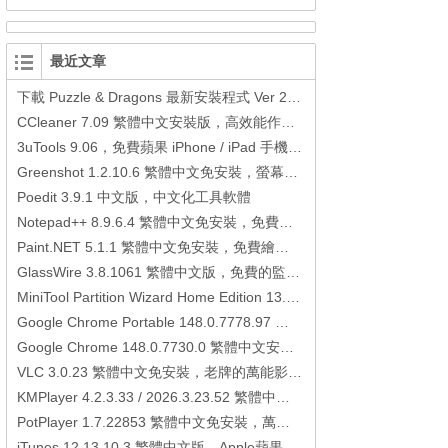
最近文章
下載 Puzzle & Dragons 最新安裝程式 Ver 23.3.2 日本版、港台版… (PAD Radar) (.apk) (.xapk)
CCleaner 7.09 繁體中文安裝版，高效能作業系統清理軟體
3uTools 9.06，免費蘋果 iPhone / iPad 手機平板電腦管理備份還原軟體
Greenshot 1.2.10.6 繁體中文免安裝，螢幕抓圖軟體，1.3.315 安裝版
Poedit 3.9.1 中文版，中文化工具軟體
Notepad++ 8.9.6.4 繁體中文免安裝，免費的代碼編輯器
Paint.NET 5.1.1 繁體中文免安裝，免費繪圖軟體取代微軟小畫家
GlassWire 3.8.1061 繁體中文版，免費的監控電腦連線狀態、網路流量監控/統計工具
MiniTool Partition Wizard Home Edition 13.6，好用的磁碟分割工具
Google Chrome Portable 148.0.7778.97 繁體中文免安裝，Google瀏覽器
Google Chrome 148.0.7730.0 繁體中文安裝版，Google瀏覽器
VLC 3.0.23 繁體中文免安裝，老牌的萬能影片播放軟體免安裝中文版
KMPlayer 4.2.3.33 / 2026.3.23.52 繁體中文免安裝，超強的多媒體播放器
PotPlayer 1.7.22853 繁體中文免安裝，萬能硬解影音播放器
iTunes 12.13.10.3 繁體中文版，Apple蘋果用戶必備軟體