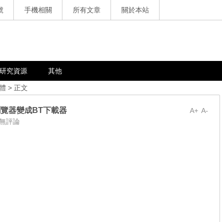
號
手機相關
所有文章
關於本站
研究資源
其他
體
> 正文
eFox瀏覽器變成BT下載器
A+
A-
無評論