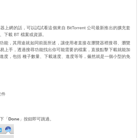
網的話，可以試試看這個來自 BitTorrent 公司最新推出的擴充套
下載 BT 檔案或資源。
試階段的擴充功能，其用途就如同前面所述，讓使用者直接在瀏覽器裡搜尋、瀏覽
很容易上手，透過搜尋功能找出你可能需要的檔案，直接點擊下載就能加
進度，包括 種子數量、下載速度、進度等等，儼然就是一個小型的免
套件
下「
Done
」按鈕即可跳過。