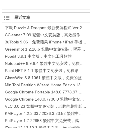
最近文章
下載 Puzzle & Dragons 最新安裝程式 Ver 23.3.2 日本版、港台版… (PAD Radar) (.apk) (.xapk)
CCleaner 7.09 繁體中文安裝版，高效能作業系統清理軟體
3uTools 9.06，免費蘋果 iPhone / iPad 手機平板電腦管理備份還原軟體
Greenshot 1.2.10.6 繁體中文免安裝，螢幕抓圖軟體，1.3.315 安裝版
Poedit 3.9.1 中文版，中文化工具軟體
Notepad++ 8.9.6.4 繁體中文免安裝，免費的代碼編輯器
Paint.NET 5.1.1 繁體中文免安裝，免費繪圖軟體取代微軟小畫家
GlassWire 3.8.1061 繁體中文版，免費的監控電腦連線狀態、網路流量監控/統計工具
MiniTool Partition Wizard Home Edition 13.6，好用的磁碟分割工具
Google Chrome Portable 148.0.7778.97 繁體中文免安裝，Google瀏覽器
Google Chrome 148.0.7730.0 繁體中文安裝版，Google瀏覽器
VLC 3.0.23 繁體中文免安裝，老牌的萬能影片播放軟體免安裝中文版
KMPlayer 4.2.3.33 / 2026.3.23.52 繁體中文免安裝，超強的多媒體播放器
PotPlayer 1.7.22853 繁體中文免安裝，萬能硬解影音播放器
iTunes 12.13.10.3 繁體中文版，Apple蘋果用戶必備軟體