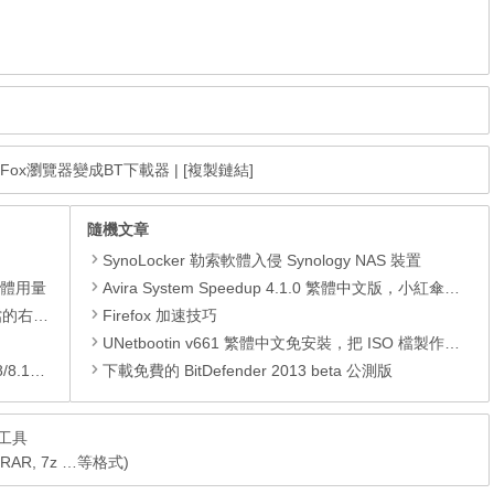
e，FireFox瀏覽器變成BT下載器
|
[複製鏈結]
隨機文章
SynoLocker 勒索軟體入侵 Synology NAS 裝置
憶體用量
Avira System Speedup 4.1.0 繁體中文版，小紅傘系統加速、最佳化工具，加快電腦開機速度
裝的功能
Firefox 加速技巧
UNetbootin v661 繁體中文免安裝，把 ISO 檔製作成可開機的 USB 隨身碟
/10)
下載免費的 BitDefender 2013 beta 公測版
縮工具
 RAR, 7z …等格式)