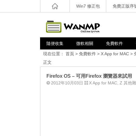
Win7 修正包
免費正版序
隨便收集
微軟相關
免費軟件
現在位置：
首頁
>
免費軟件
>
X App for MAC
>
正文
Firefox OS – 可用Firefox 瀏覽器來試用
2012年10月03日
X App for MAC
,
Z 其他