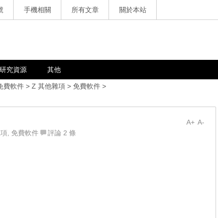
號
手機相關
所有文章
關於本站
研究資源
其他
免費軟件
>
Z 其他雜項
>
免費軟件
>
A+
A-
雜項
,
免費軟件
評論 2 條