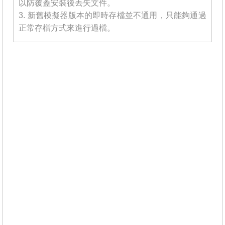
以防覆蓋安裝後丟失文件。
3. 新舊模擬器版本的即時存檔並不通用，只能夠通過
正常存檔方式來進行過檔。
_______