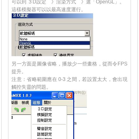
可以到 ３D設定 》渲染方式 》選「OpenGL」。
這樣模擬器可以以最高速度運行。
另一方面是圖像省略，播放少一些畫格，從而令FPS
提升。
注意：省略範圍應在 0-3 之間，若設置太大，會出現
觸控失靈的問題。