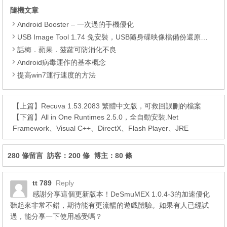
隨機文章
Android Booster – 一次過的手機優化
USB Image Tool 1.74 免安裝，USB隨身碟映像檔備份還原工具
話梅．蘋果．菠蘿可防消化不良
Android病毒運作的基本概念
提高win7運行速度的方法
【上篇】
Recuva 1.53.2083 繁體中文版，可救回誤刪的檔案
【下篇】
All in One Runtimes 2.5.0，全自動安裝.Net
Framework、Visual C++、DirectX、Flash Player、JRE
280 條留言 訪客：200 條 博主：80 條
tt 789
Reply
感謝分享這個更新版本！DeSmuMEX 1.0.4-3的加速優化
聽起來非常不錯，期待能有更流暢的遊戲體驗。如果有人已經試
過，能分享一下使用感受嗎？