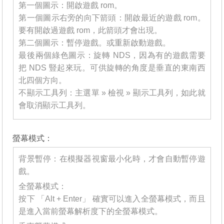
第一個圖示：開啟遊戲 rom。
第一個圖示右旁的向下箭頭：開啟最近的遊戲 rom。
要有開啟過遊戲 rom，此箭頭才會出現。
第二個圖示：暫停遊戲。或重新啟動遊戲。
最後兩個綠色圖示：旋轉 NDS，因為有的遊戲需要
把 NDS 豎起來玩。可供旋轉的角度是垂直的東南西
北四個方向。
不顯示工具列：主選單 » 檢視 » 顯示工具列，如此就
會取消顯示工具列。
_______
螢幕模式：
背景暫停：在模擬器視窗最小化時，才會自動暫停遊
戲。
全螢幕模式：
按下 「Alt + Enter」 確實可以進入全螢幕模式，而且
是進入當前螢幕解析度下的全螢幕模式。