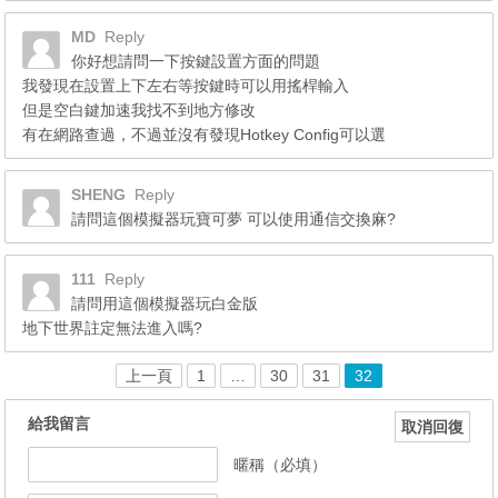
MD
Reply
你好想請問一下按鍵設置方面的問題
我發現在設置上下左右等按鍵時可以用搖桿輸入
但是空白鍵加速我找不到地方修改
有在網路查過，不過並沒有發現Hotkey Config可以選
SHENG
Reply
請問這個模擬器玩寶可夢 可以使用通信交換麻?
111
Reply
請問用這個模擬器玩白金版
地下世界註定無法進入嗎?
上一頁
1
…
30
31
32
給我留言
取消回復
暱稱（必填）