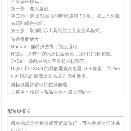
垂直螢幕模式：
第一步：進入遊戲。
第二步：將遊戲畫面順時針選轉 90 度。按工具列最
右端的綠色按鈕。
第三步：取消顯示工具列並進入全螢幕模式。
遊戲畫面放大：
Normal：無特殊效果，預設選項。
HQ2x：具有一定的反鋸齒效果，適用於 3D 遊戲。
2XSaI：遊戲中的文字看起來較明亮。
HQ2x 和 2XSaI 的最低垂直高度是 768 像素；而 Nor
mal 模式的最低垂直高度是 384 像素。
將模擬器視窗保持在最前端：
主選單 » 檢視 » 視窗大小 » 最上層顯示
_______
配置模擬器：
所有的設定都透過組態選單進行（可在遊戲運行時進
行設定）