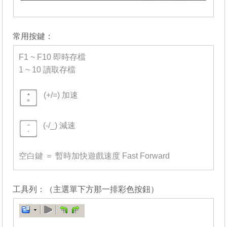
_______
常用按鍵：
F1 ~ F10 即時存檔
1 ~ 10 讀取存檔
-
(+/=) 加速
=
(-/_) 減速
=
空白鍵 ＝ 暫時加快遊戲速度 Fast Forward
_______
工具列：（主選單下方那一排彩色按鈕）