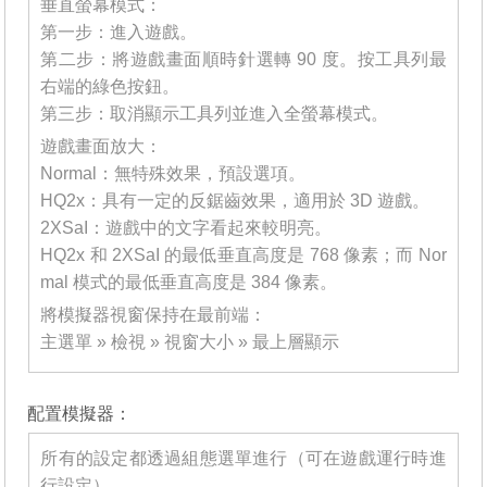
垂直螢幕模式：
第一步：進入遊戲。
第二步：將遊戲畫面順時針選轉 90 度。按工具列最
右端的綠色按鈕。
第三步：取消顯示工具列並進入全螢幕模式。
遊戲畫面放大：
Normal：無特殊效果，預設選項。
HQ2x：具有一定的反鋸齒效果，適用於 3D 遊戲。
2XSaI：遊戲中的文字看起來較明亮。
HQ2x 和 2XSaI 的最低垂直高度是 768 像素；而 Nor
mal 模式的最低垂直高度是 384 像素。
將模擬器視窗保持在最前端：
主選單 » 檢視 » 視窗大小 » 最上層顯示
_______
配置模擬器：
所有的設定都透過組態選單進行（可在遊戲運行時進
行設定）