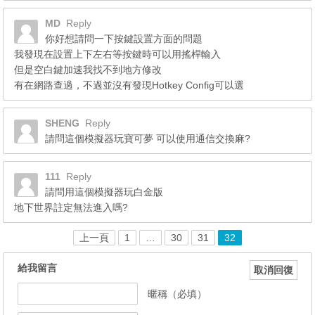
MD
Reply
你好想請問一下按鍵設置方面的問題
我發現在設置上下左右等按鍵時可以用搖桿輸入
但是空白鍵加速我找不到地方修改
有在網路查過，不過並沒有發現Hotkey Config可以選
SHENG
Reply
請問這個模擬器玩寶可夢 可以使用通信交換麻?
111
Reply
請問用這個模擬器玩白金版
地下世界註定無法進入嗎?
上一頁
1
…
30
31
32
給我留言
取消回復
暱稱（必填）