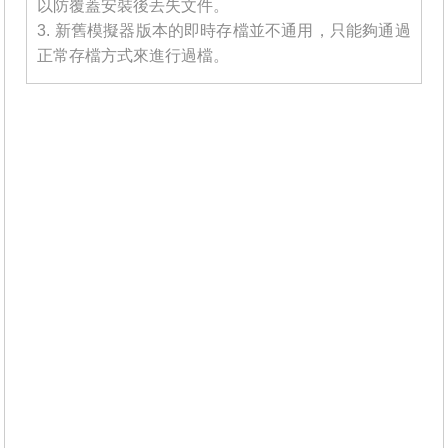
以防覆蓋安裝後丟失文件。
3. 新舊模擬器版本的即時存檔並不通用，只能夠通過
正常存檔方式來進行過檔。
_______