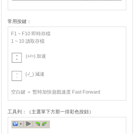
_______
常用按鍵：
F1 ~ F10 即時存檔
1 ~ 10 讀取存檔
-
(+/=) 加速
=
(-/_) 減速
=
空白鍵 ＝ 暫時加快遊戲速度 Fast Forward
_______
工具列：（主選單下方那一排彩色按鈕）