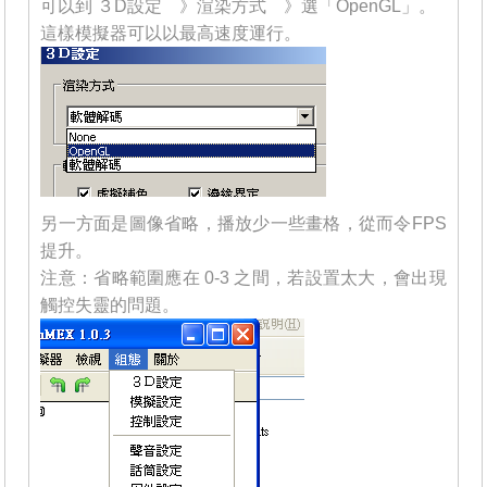
可以到 ３D設定 》渲染方式 》選「OpenGL」。
這樣模擬器可以以最高速度運行。
另一方面是圖像省略，播放少一些畫格，從而令FPS
提升。
注意：省略範圍應在 0-3 之間，若設置太大，會出現
觸控失靈的問題。