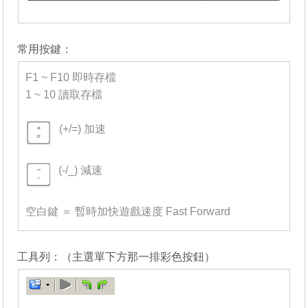
_______
常用按鍵：
F1 ~ F10 即時存檔
1 ~ 10 讀取存檔
-
(+/=) 加速
=
(-/_) 減速
=
空白鍵 ＝ 暫時加快遊戲速度 Fast Forward
_______
工具列：（主選單下方那一排彩色按鈕）