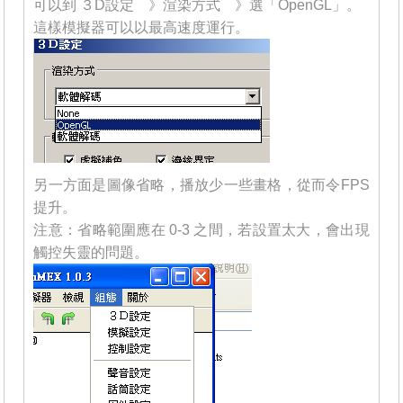
可以到 ３D設定 》渲染方式 》選「OpenGL」。
這樣模擬器可以以最高速度運行。
另一方面是圖像省略，播放少一些畫格，從而令FPS
提升。
注意：省略範圍應在 0-3 之間，若設置太大，會出現
觸控失靈的問題。