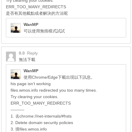
Try clearing your cookies.
ERR_TOO_MANY_REDIRECTS
是否有其他載點或者解決的方法呢
WanMP
可以使用無痕模式試試
0.0
Reply
無法下載
WanMP
使用Chrome/Edge下載出現以下訊息。
his page isn’t working
files.wmos.info redirected you too many times.
Try clearing your cookies.
ERR_TOO_MANY_REDIRECTS
———-
1. 去chrome://net-internals/#hsts
2. Delete domain security policies
3. 填files.wmos.info