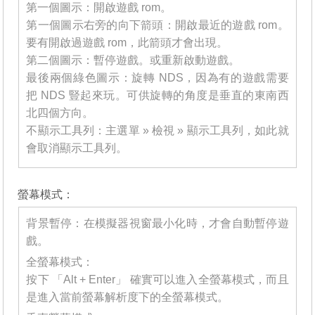
第一個圖示：開啟遊戲 rom。
第一個圖示右旁的向下箭頭：開啟最近的遊戲 rom。
要有開啟過遊戲 rom，此箭頭才會出現。
第二個圖示：暫停遊戲。或重新啟動遊戲。
最後兩個綠色圖示：旋轉 NDS，因為有的遊戲需要
把 NDS 豎起來玩。可供旋轉的角度是垂直的東南西
北四個方向。
不顯示工具列：主選單 » 檢視 » 顯示工具列，如此就
會取消顯示工具列。
_______
螢幕模式：
背景暫停：在模擬器視窗最小化時，才會自動暫停遊
戲。
全螢幕模式：
按下 「Alt + Enter」 確實可以進入全螢幕模式，而且
是進入當前螢幕解析度下的全螢幕模式。