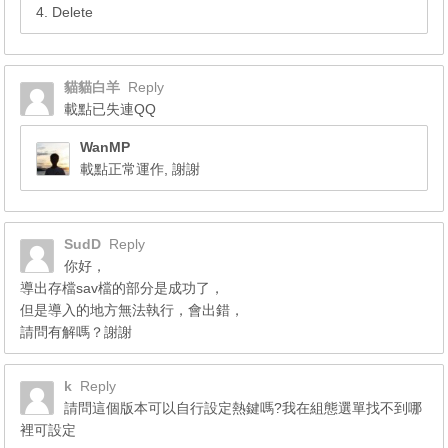
4. Delete
貓貓白羊
Reply
載點已失連QQ
WanMP
載點正常運作, 謝謝
SudD
Reply
你好，
導出存檔sav檔的部分是成功了，
但是導入的地方無法執行，會出錯，
請問有解嗎？謝謝
k
Reply
請問這個版本可以自行設定熱鍵嗎?我在組態選單找不到哪
裡可設定