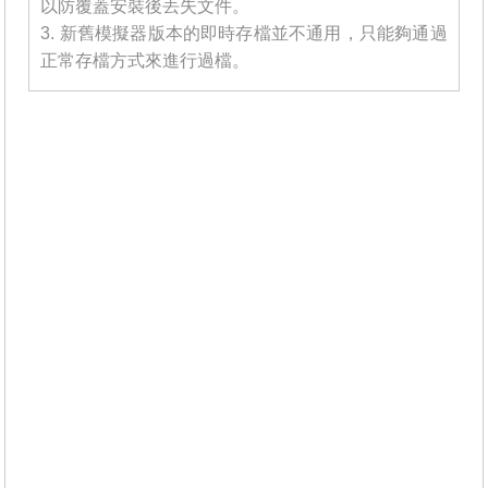
以防覆蓋安裝後丟失文件。
3. 新舊模擬器版本的即時存檔並不通用，只能夠通過
正常存檔方式來進行過檔。
_______