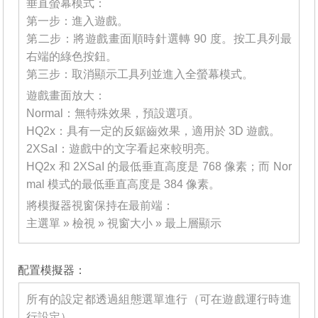
垂直螢幕模式：
第一步：進入遊戲。
第二步：將遊戲畫面順時針選轉 90 度。按工具列最
右端的綠色按鈕。
第三步：取消顯示工具列並進入全螢幕模式。
遊戲畫面放大：
Normal：無特殊效果，預設選項。
HQ2x：具有一定的反鋸齒效果，適用於 3D 遊戲。
2XSaI：遊戲中的文字看起來較明亮。
HQ2x 和 2XSaI 的最低垂直高度是 768 像素；而 Nor
mal 模式的最低垂直高度是 384 像素。
將模擬器視窗保持在最前端：
主選單 » 檢視 » 視窗大小 » 最上層顯示
_______
配置模擬器：
所有的設定都透過組態選單進行（可在遊戲運行時進
行設定）