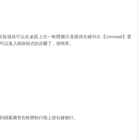
後就可以在桌面上任一軟體圖示直接按右鍵叫出【Uninstall】選
可以進入移除程式的步驟了，很簡單。
到檔案總管在軟體執行檔上按右鍵都行。