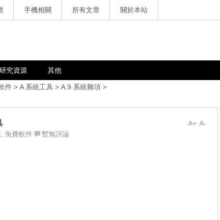
號
手機相關
所有文章
關於本站
研究資源
其他
軟件
>
A 系統工具
>
A.9 系統雜項
>
具
A+
A-
項
,
免費軟件
暫無評論