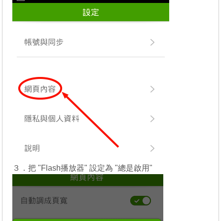
３．把 "Flash播放器" 設定為 "總是啟用"