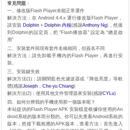
常見問題
：
一、修改版Flash Player未能正常運作
解決方法：在 Android 4.4.x 運行修改版Flash Player，
請安裝
Dolphin
+
Dolphin 内核
(感謝
Anthony Ng
)，然後
到Dolphin的設定頁，把 “Flash播放器” 設定為 “總是啟
用”
二、安裝套件與現有套件名稱相同，但簽名不同
解決方法：請先卸載手機內的Flash Player，再進行安
裝。
三、安裝鍵失效
解決方法(1)：請關閉藍色光濾波器或『降低亮度』等軟
體(感謝
Joseph
，
Che-yu Chiang
)
解決方法(2)：使用其他文件管理器來安裝(感謝
CYLu
)
四、如何分辨我的手機使用那一個版本呢？
本站提供的Flash Player APK 安裝檔是根據你使用的An
droid系統的版本而分類的。你可以先查看Android系統的
版本，然後下載相應的APK版本，查看方法：首先進入