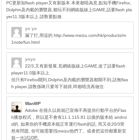
PC更新知flash player又有新版本.本來都唔為意,點知手機Firefox,
Dolphin及內載的瀏覽器,都玩不到網絡版線上GAME,話要flash pla
yer11.3版本以上.請敎要點做.
yo yo
漏了打,用這的.
http://www.meizu.com/hk/products/m
1note/fun.html
yoyo
22/3,又有新發展,見網絡版線上GAME,改了話要flash
player11.0版本以上.
但只有Firefox開到,Dolphin及內載的瀏覽器都開不到,話無flas
h player.請敎係咪只要等下就得,咩都唔洗再做住.
WanMP
Adobe 在很久以前就已宣佈不再提供行動平台的Flas
h播放程式，所以是不會有11.1.115.81 以後的版本給 androi
d的. 如果你的手機原本能正常運行flash的話, 而又在20/3突
然有問題, 你可能需要找meizu他們了。或者把這些都重新安
裝一次試試吧。