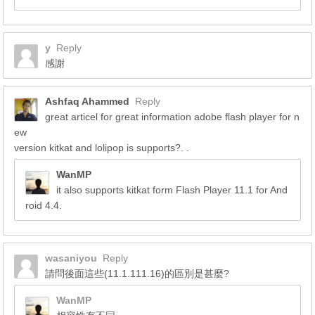
y
Reply
感謝
Ashfaq Ahammed
Reply
great articel for great information adobe flash player for n
ew
version kitkat and lolipop is supports?.
.
WanMP
it also supports kitkat form Flash Player 11.1 for And
roid 4.4.
wasaniyou
Reply
請問後面這些(11.1.111.16)的區別是甚麼?
WanMP