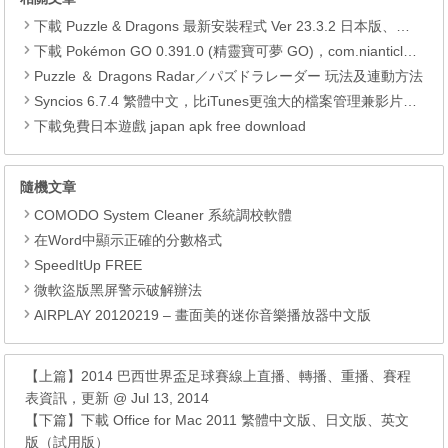
下載 Puzzle & Dragons 最新安裝程式 Ver 23.3.2 日本版、港台版… (PAD Radar) (.apk) (.xapk)
下載 Pokémon GO 0.391.0 (精靈寶可夢 GO)，com.nianticlabs.pokemongo (.apk) (.xapk)
Puzzle ＆ Dragons Radar／パズドラレーダー 玩法及連動方法
Syncios 6.7.4 繁體中文，比iTunes更強大的檔案管理兼影片轉檔工具
下載免費日本遊戲 japan apk free download
隨機文章
COMODO System Cleaner 系統調校軟體
在Word中顯示正確的分數格式
SpeedItUp FREE
微軟盜版黑屏警示破解辦法
AIRPLAY 20120219 – 畫面美的迷你音樂播放器中文版
【上篇】
2014 巴西世界盃足球賽線上直播、轉播、重播、賽程
表資訊，更新 @ Jul 13, 2014
【下篇】
下載 Office for Mac 2011 繁體中文版、日文版、英文
版（試用版）