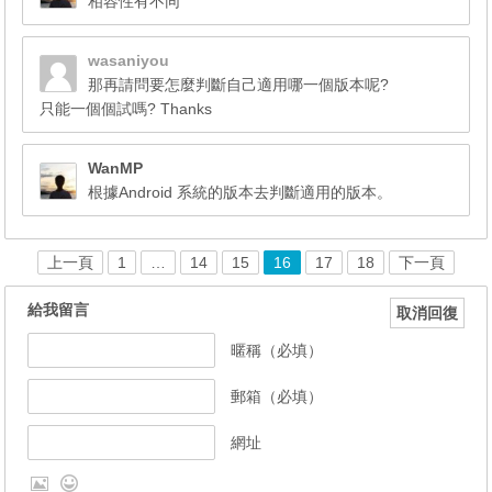
相容性有不同
wasaniyou
那再請問要怎麼判斷自己適用哪一個版本呢?
只能一個個試嗎? Thanks
WanMP
根據Android 系統的版本去判斷適用的版本。
上一頁
1
…
14
15
16
17
18
下一頁
給我留言
取消回復
暱稱（必填）
郵箱（必填）
網址