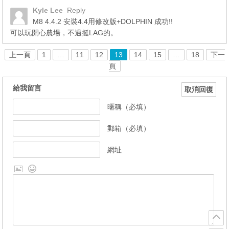
Kyle Lee
Reply
M8 4.4.2 安裝4.4用修改版+DOLPHIN 成功!!
可以玩開心農場，不過挺LAG的。
上一頁
1
…
11
12
13
14
15
…
18
下一
頁
給我留言
取消回復
暱稱（必填）
郵箱（必填）
網址