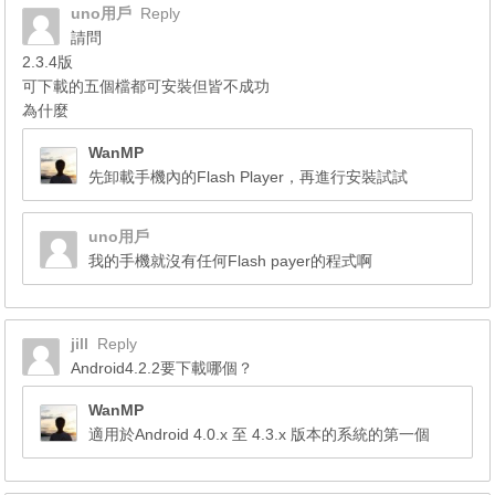
uno用戶
Reply
請問
2.3.4版
可下載的五個檔都可安裝但皆不成功
為什麼
WanMP
先卸載手機內的Flash Player，再進行安裝試試
uno用戶
我的手機就沒有任何Flash payer的程式啊
jill
Reply
Android4.2.2要下載哪個？
WanMP
適用於Android 4.0.x 至 4.3.x 版本的系統的第一個