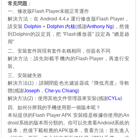
常見問題
：
一、修改版Flash Player未能正常運作
解決方法：在 Android 4.4.x 運行修改版Flash Player，
請安裝
Dolphin
+
Dolphin 内核
(感謝
Anthony Ng
)，然後
到Dolphin的設定頁，把 “Flash播放器” 設定為 “總是啟
用”
二、安裝套件與現有套件名稱相同，但簽名不同
解決方法：請先卸載手機內的Flash Player，再進行安
裝。
三、安裝鍵失效
解決方法(1)：請關閉藍色光濾波器或『降低亮度』等軟
體(感謝
Joseph
，
Che-yu Chiang
)
解決方法(2)：使用其他文件管理器來安裝(感謝
CYLu
)
四、如何分辨我的手機使用那一個版本呢？
本站提供的Flash Player APK 安裝檔是根據你使用的An
droid系統的版本而分類的。你可以先查看Android系統的
版本，然後下載相應的APK版本，查看方法：首先進入