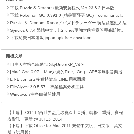
下載 Puzzle & Dragons 最新安裝程式 Ver 23.3.2 日本版、港台版… (PAD Radar) (.apk) (.xapk)
下載 Pokémon GO 0.391.0 (精靈寶可夢 GO)，com.nianticlabs.pokemongo (.apk) (.xapk)
Puzzle ＆ Dragons Radar／パズドラレーダー 玩法及連動方法
Syncios 6.7.4 繁體中文，比iTunes更強大的檔案管理兼影片轉檔工具
下載免費日本遊戲 japan apk free download
隨機文章
自由天空綜合驅動包 SkyDriverXP_V9.9
[Mac] Cog 0.07 – Mac系統的Flac、Ogg、APE等無損音樂播放器
LINE camera 多種特效為 LINE 用家而設
FileAlyzer 2.0.5.57 – 專業檔案分析工具
Windows 7中空白鍵的妙用
【上篇】
2014 巴西世界盃足球賽線上直播、轉播、重播、賽程
表資訊，更新 @ Jul 13, 2014
【下篇】
下載 Office for Mac 2011 繁體中文版、日文版、英文
版（試用版）