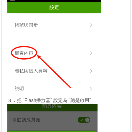
３．把 "Flash播放器" 設定為 "總是啟用"