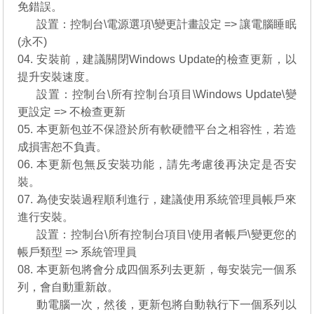
免錯誤。
03.
設置：控制台\電源選項\變更計畫設定 => 讓電腦睡眠
(永不)
04. 安裝前，建議關閉Windows Update的檢查更新，以
提升安裝速度。
04.
設置：控制台\所有控制台項目\Windows Update\變
更設定 => 不檢查更新
05. 本更新包並不保證於所有軟硬體平台之相容性，若造
成損害恕不負責。
06. 本更新包無反安裝功能，請先考慮後再決定是否安
裝。
07. 為使安裝過程順利進行，建議使用系統管理員帳戶來
進行安裝。
07.
設置：控制台\所有控制台項目\使用者帳戶\變更您的
帳戶類型 => 系統管理員
08. 本更新包將會分成四個系列去更新，每安裝完一個系
列，會自動重新啟。
08.
動電腦一次，然後，更新包將自動執行下一個系列以