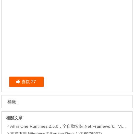
喜歡
27
標籤：
相關文章
All in One Runtimes 2.5.0，全自動安裝.Net Framework、Visual C++、DirectX、Flash Player、JRE
直接下載 Windows 7 Service Pack 1 (KB976932)