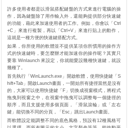
許多使用者都是以滑鼠搭配鍵盤的方式來進行電腦的操
作，因為鍵盤除了用作輸入外，還能夠提供部分快速鍵
的功能，藉此來加速使用者的工作。例如，你會以「Ctrl
+C」來進行複製，再以「Ctrl+V」來進行貼上的動作，
這就是一種方便的快速鍵搭配方式。
如果，你所使用的軟體並不提供某項你所慣用的操作方
式的快速鍵時，要怎麼辦才能加速你的操作呢？其實只
要靠 Winlaunch 來設定，你就能愛設幾種快速鍵，就設
幾種了。
首先執行「WinLaunch.exe」開啟軟體，使用快捷鍵「S
hift+Tab」開啟Launch畫面，一開始所有捷徑當然是沒有
的，大家可以使用快捷鍵「F」切換成視窗模式，將程式
拖曳到視窗之中，在視窗中拖曳可以調整每一個捷徑的
順序，而且支援使用多個頁面，「滑鼠滾輪」或「左右
鍵」能切換不同的分頁，「Esc」跳出Launch畫面。
而軟體設定能調整不同的底色風格，預設有12種風格可
以選擇，而所有圖示的大小、文字顏色等等，能啟動平