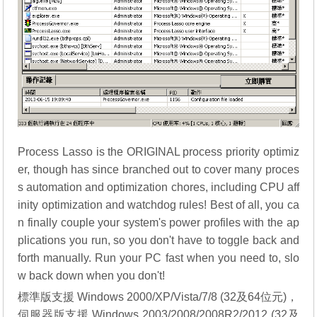
Process Lasso is the ORIGINAL process priority optimiz
er, though has since branched out to cover many proces
s automation and optimization chores, including CPU aff
inity optimization and watchdog rules! Best of all, you ca
n finally couple your system's power profiles with the ap
plications you run, so you don't have to toggle back and
forth manually. Run your PC fast when you need to, slo
w back down when you don't!
標準版支援 Windows 2000/XP/Vista/7/8 (32及64位元)，
伺服器版支援 Windows 2003/2008/2008R2/2012 (32及