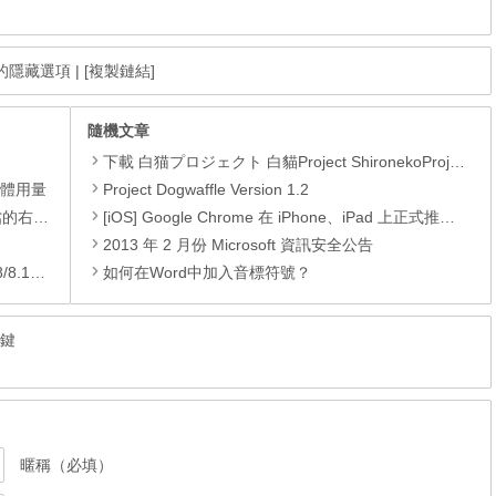
序的隱藏選項
|
[複製鏈結]
隨機文章
下載 白猫プロジェクト 白貓Project ShironekoProject APK
憶體用量
Project Dogwaffle Version 1.2
裝的功能
[iOS] Google Chrome 在 iPhone、iPad 上正式推出、來體驗超快瀏覽功能
2013 年 2 月份 Microsoft 資訊安全公告
/10)
如何在Word中加入音標符號？
速鍵
暱稱（必填）