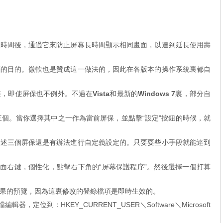
段時間後，通過它來防止屏幕長時間顯示相同畫面，以達到延長使用壽
腦的目的。微軟也是贊成這一做法的，因此在各版本的操作系統裏都自
整，即使屏保也不例外。不過在
Vista
和最新的
Windows 7
裏，部分自
這三個。當你選擇其中之一作為當前屏保，並點擊“設定”按鈕的時候，就
上述三個屏保還是有辦法進行自定義設定的。只要耍些小手段就能達到
桌面右鍵，個性化，點擊右下角的“屏幕保護程序”。然後選擇一個打算
果的預覽，因為這裏修改的登錄檔項是即時生效的。
器，定位到：HKEY_CURRENT_USER＼Software＼Microsoft