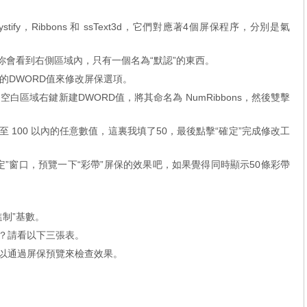
Mystify，Ribbons 和 ssText3d，它們對應著4個屏保程序，分別是氣
，你會看到右側區域內，只有一個名為“默認”的東西。
的DWORD值來修改屏保選項。
區域右鍵新建DWORD值，將其命名為 NumRibbons，然後雙擊
至 100 以內的任意數值，這裏我填了50，最後點擊“確定”完成修改工
”窗口，預覽一下“彩帶”屏保的效果吧，如果覺得同時顯示50條彩帶
制”基數。
呢？請看以下三張表。
可以通過屏保預覽來檢查效果。