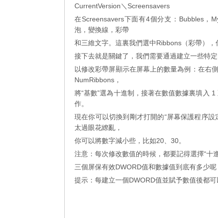
CurrentVersion＼Screensavers
在Screensavers下面有4個分支：Bubbles，
泡，變換線，彩帶
和三維文字。這裏我們選中Ribbons（彩帶）
接下去就是關鍵了，我們需要通過建立一些特定
以修改彩帶屏顯示在屏幕上的數量為例：在右側空白
NumRibbons，
將“基數”選為十進制，接著在數值數據裏填入 1 
作。
現在你可以切換到剛才打開的“屏幕保護程序設定
太過眼花繚亂，
你可以將數字減小些，比如20、30。
注意：每次修改數值的時候，都要記得選擇“十進
三個屏保有效DWORD值和數據值到底有多少
提示：每建立一個DWORD值並賦予數值後都