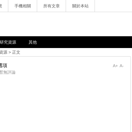
號
手機相關
所有文章
關於本站
研究資源
其他
資源
> 正文
選項
A+
A-
暫無評論