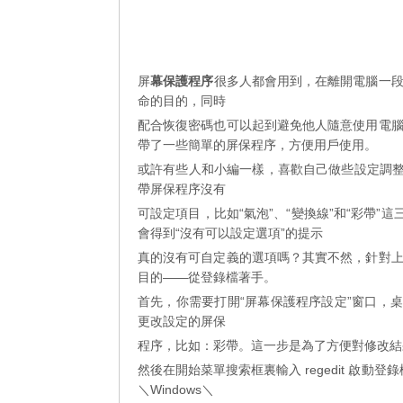
屏
幕保護程序
很多人都會用到，在離開電腦一
命的目的，同時
配合恢復密碼也可以起到避免他人隨意使用電
帶了一些簡單的屏保程序，方便用戶使用。
或許有些人和小編一樣，喜歡自己做些設定調
帶屏保程序沒有
可設定項目，比如“氣泡”、“變換線”和“彩帶”
會得到“沒有可以設定選項”的提示
真的沒有可自定義的選項嗎？其實不然，針對
目的——從登錄檔著手。
首先，你需要打開“屏幕保護程序設定”窗口，
更改設定的屏保
程序，比如：彩帶。這一步是為了方便對修改結
然後在開始菜單搜索框裏輸入 regedit 啟動登錄檔編輯
＼Windows＼