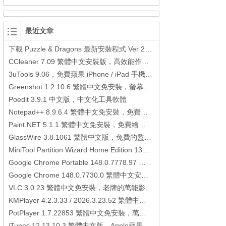
最近文章
下載 Puzzle & Dragons 最新安裝程式 Ver 23.3.2 日本版、港台版… (PAD Radar) (.apk) (.xapk)
CCleaner 7.09 繁體中文安裝版，高效能作業系統清理軟體
3uTools 9.06，免費蘋果 iPhone / iPad 手機平板電腦管理備份還原軟體
Greenshot 1.2.10.6 繁體中文免安裝，螢幕抓圖軟體，1.3.315 安裝版
Poedit 3.9.1 中文版，中文化工具軟體
Notepad++ 8.9.6.4 繁體中文免安裝，免費的代碼編輯器
Paint.NET 5.1.1 繁體中文免安裝，免費繪圖軟體取代微軟小畫家
GlassWire 3.8.1061 繁體中文版，免費的監控電腦連線狀態、網路流量監控/統計工具
MiniTool Partition Wizard Home Edition 13.6，好用的磁碟分割工具
Google Chrome Portable 148.0.7778.97 繁體中文免安裝，Google瀏覽器
Google Chrome 148.0.7730.0 繁體中文安裝版，Google瀏覽器
VLC 3.0.23 繁體中文免安裝，老牌的萬能影片播放軟體免安裝中文版
KMPlayer 4.2.3.33 / 2026.3.23.52 繁體中文免安裝，超強的多媒體播放器
PotPlayer 1.7.22853 繁體中文免安裝，萬能硬解影音播放器
iTunes 12.13.10.3 繁體中文版，Apple蘋果用戶必備軟體