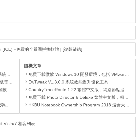
Editor (ICE) –免費的全景圖拼接軟體
|
[複製鏈結]
隨機文章
理軟體
免費下載微軟 Windows 10 開發環境，包括 VMware、Hyper-V、VirtualBox 和 Parallels 四種虛擬機器映像檔
還原軟體
EwTweak V1.3.0.0 系統效能提升優化工具
 安裝版
CountryTraceRoute 1.22 繁體中文版，網路節點追蹤工具
免費下載 Photo Director 6 Deluxe 繁體中文版，相片大師6 正版序號 (限時免費)
編輯器
HKBU Notebook Ownership Program 2018 浸會大學電腦優惠 – Lenovo
 Vista/7 相容列表