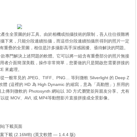
tor (ICE) 是一款產生全景圖的好工具。由於相機或拍攝技術的限制，吾人往往很難將
拍攝下來，只能分段連續拍攝，而這些分段連續拍攝所得到的照片一定
有重疊的全景圖，相信是許多攝影高手深感困擾、亟待解決的問題。
tor (ICE) 就是一款專門解決上述問題的軟體。它可以將一組含有重疊部分的照片無接
的使用者介面簡潔美觀，操作非常簡單，您要做的只是開啟您需要拼接的
CE 來處理。
 JPEG、TIFF、PNG… 等到微軟 Silverlight 的 Deep Z
圖秀圖軟體 (這裡的 HD 為 High Dynamic 的縮寫，意為「高動態」) 所用的
微軟的 Photosynth 網站以 3D 方式瀏覽並與親友分享。尤有
可以從 MOV、AVI, 或 MP4等動態影片直接拼接成全景影像。
) 官方網站下載頁面
元) 檔案下載 (2.16MB) (英文軟體 — 1.4.4 版)