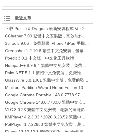
最近文章
下載 Puzzle & Dragons 最新安裝程式 Ver 23.3.2 日本版、港台版… (PAD Radar) (.apk) (.xapk)
CCleaner 7.09 繁體中文安裝版，高效能作業系統清理軟體
3uTools 9.06，免費蘋果 iPhone / iPad 手機平板電腦管理備份還原軟體
Greenshot 1.2.10.6 繁體中文免安裝，螢幕抓圖軟體，1.3.315 安裝版
Poedit 3.9.1 中文版，中文化工具軟體
Notepad++ 8.9.6.4 繁體中文免安裝，免費的代碼編輯器
Paint.NET 5.1.1 繁體中文免安裝，免費繪圖軟體取代微軟小畫家
GlassWire 3.8.1061 繁體中文版，免費的監控電腦連線狀態、網路流量監控/統計工具
MiniTool Partition Wizard Home Edition 13.6，好用的磁碟分割工具
Google Chrome Portable 148.0.7778.97 繁體中文免安裝，Google瀏覽器
Google Chrome 148.0.7730.0 繁體中文安裝版，Google瀏覽器
VLC 3.0.23 繁體中文免安裝，老牌的萬能影片播放軟體免安裝中文版
KMPlayer 4.2.3.33 / 2026.3.23.52 繁體中文免安裝，超強的多媒體播放器
PotPlayer 1.7.22853 繁體中文免安裝，萬能硬解影音播放器
iTunes 12.13.10.3 繁體中文版，Apple蘋果用戶必備軟體