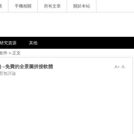
號
手機相關
所有文章
關於本站
研究資源
其他
軟件
> 正文
r (ICE) –免費的全景圖拼接軟體
A+
A-
暫無評論