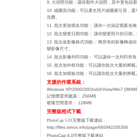
9. 大頭照功能：讓你製作大頭照，其中更包
10. 縮圖頁功能：可以產生照片縮圖索引頁，還
洗費。
11. 批次更改檔名功能： 讓你一次搞定檔案名
12. 批次變更日期功能： 讓你變更照片的日
13. 批次改影像格式功能： 將所有的影像轉成你要
變影像尺寸。
14. 批次影像列印功能： 可以讓你一次列印
15. 批次加外框功能：可以讓你批次大量的將
16. 批次加模板功能：可以讓你批次大量的將
支援的作業系統：
Windows XP/2000/2003/x64/Vista/Win7 (
記憶體需求建議： 256MB
硬碟空間需求： 128MB
完整版程式下載
完整版下載連結 :
PhotoCap 5.01
http://files.wmos.info/page/665942205358
PhotoCap 6.0完整版下載連結 :