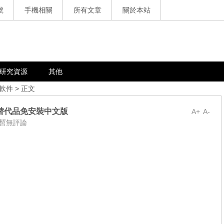
號
手機相關
所有文章
關於本站
研究資源
其他
軟件
> 正文
圖軟體替代品免安裝中文版
A+
A-
暫無評論