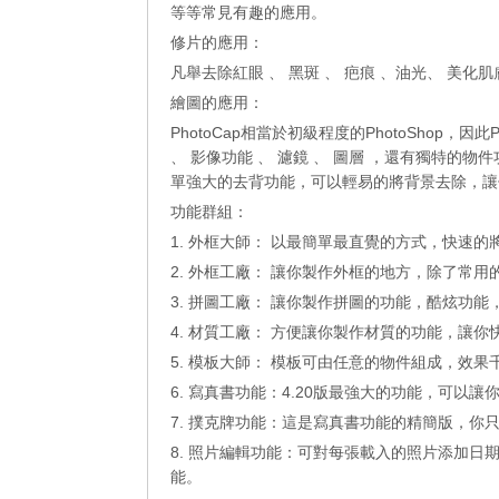
等等常見有趣的應用。
修片的應用：
凡舉去除紅眼 、 黑斑 、 疤痕 、油光、 美化
繪圖的應用：
PhotoCap相當於初級程度的PhotoShop
、 影像功能 、 濾鏡 、 圖層 ，還有獨特的物
單強大的去背功能，可以輕易的將背景去除，讓
功能群組：
1. 外框大師： 以最簡單最直覺的方式，快速
2. 外框工廠： 讓你製作外框的地方，除了常
3. 拼圖工廠： 讓你製作拼圖的功能，酷炫功
4. 材質工廠： 方便讓你製作材質的功能，讓
5. 模板大師： 模板可由任意的物件組成，效果
6. 寫真書功能：4.20版最強大的功能，可
7. 撲克牌功能：這是寫真書功能的精簡版，你
8. 照片編輯功能：可對每張載入的照片添加日
能。