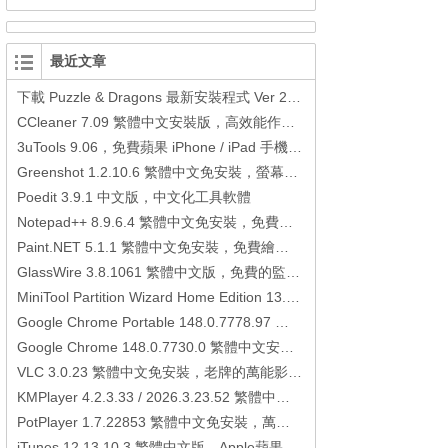
最近文章
下載 Puzzle & Dragons 最新安裝程式 Ver 23.3.2 日本版、港台版… (PAD Radar) (.apk) (.xapk)
CCleaner 7.09 繁體中文安裝版，高效能作業系統清理軟體
3uTools 9.06，免費蘋果 iPhone / iPad 手機平板電腦管理備份還原軟體
Greenshot 1.2.10.6 繁體中文免安裝，螢幕抓圖軟體，1.3.315 安裝版
Poedit 3.9.1 中文版，中文化工具軟體
Notepad++ 8.9.6.4 繁體中文免安裝，免費的代碼編輯器
Paint.NET 5.1.1 繁體中文免安裝，免費繪圖軟體取代微軟小畫家
GlassWire 3.8.1061 繁體中文版，免費的監控電腦連線狀態、網路流量監控/統計工具
MiniTool Partition Wizard Home Edition 13.6，好用的磁碟分割工具
Google Chrome Portable 148.0.7778.97 繁體中文免安裝，Google瀏覽器
Google Chrome 148.0.7730.0 繁體中文安裝版，Google瀏覽器
VLC 3.0.23 繁體中文免安裝，老牌的萬能影片播放軟體免安裝中文版
KMPlayer 4.2.3.33 / 2026.3.23.52 繁體中文免安裝，超強的多媒體播放器
PotPlayer 1.7.22853 繁體中文免安裝，萬能硬解影音播放器
iTunes 12.13.10.3 繁體中文版，Apple蘋果用戶必備軟體