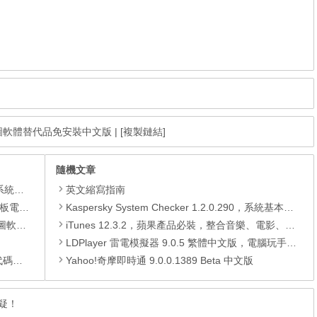
hop的繪圖軟體替代品免安裝中文版
|
[複製鏈結]
隨機文章
理軟體
英文縮寫指南
還原軟體
Kaspersky System Checker 1.2.0.290，系統基本安全檢查工具
 安裝版
iTunes 12.3.2，蘋果產品必裝，整合音樂、電影、APP及備份回復系統
LDPlayer 雷電模擬器 9.0.5 繁體中文版，電腦玩手遊的必備模擬器
編輯器
Yahoo!奇摩即時通 9.0.0.1389 Beta 中文版
質疑！