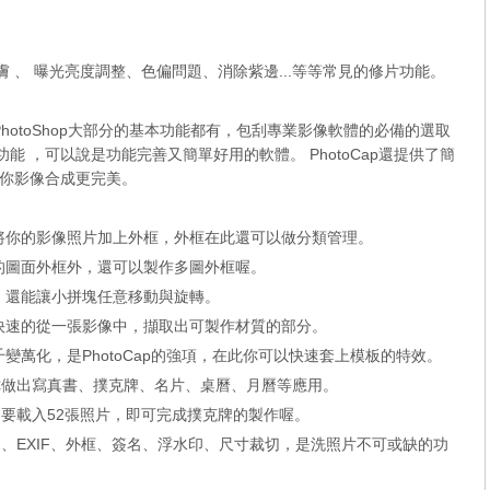
肌膚 、 曝光亮度調整、色偏問題、消除紫邊...等等常見的修片功能。
，因此PhotoShop大部分的基本功能都有，包刮專業影像軟體的必備的選取
件功能 ，可以說是功能完善又簡單好用的軟體。 PhotoCap還提供了簡
你影像合成更完美。
的將你的影像照片加上外框，外框在此還可以做分類管理。
用的圖面外框外，還可以製作多圖外框喔。
能，還能讓小拼塊任意移動與旋轉。
你快速的從一張影像中，擷取出可製作材質的部分。
千變萬化，是PhotoCap的強項，在此你可以快速套上模板的特效。
以讓你做出寫真書、撲克牌、名片、桌曆、月曆等應用。
只要載入52張照片，即可完成撲克牌的製作喔。
期、EXIF、外框、簽名、浮水印、尺寸裁切，是洗照片不可或缺的功