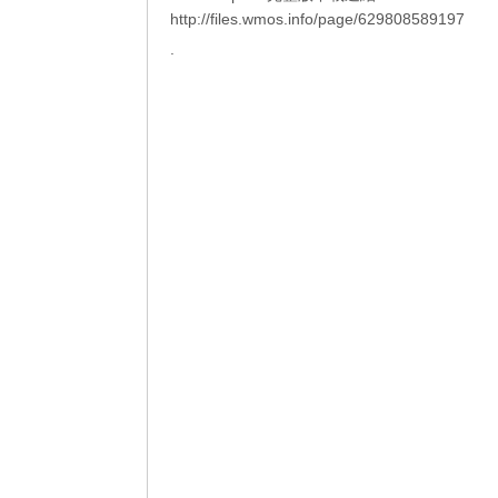
http://files.wmos.info/page/629808589197
.