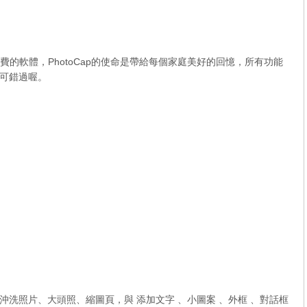
%免費的軟體，PhotoCap的使命是帶給每個家庭美好的回憶，所有功能
可錯過喔。
洗照片、大頭照、縮圖頁，與 添加文字 、小圖案 、外框 、對話框