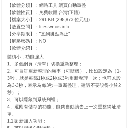
【軟體分類】：網路工具 網頁自動重整
【軟體性質】：免費軟體 台灣(正體)
【檔案大小】：291 KB (298,873 位元組)
【放置空間】：files.wmos.info
【分享期限】："直到掛點為止"
【解壓密碼】：NO
【軟體介紹】：
體積小，功能強大
1、多個網頁（清單）切換重新整理；
2、可自訂重新整理的頻率（可隨機），比如設定為（1-
3秒，就是每隔1秒或2秒或3秒重新整理一次；也可以設
為3-3秒，表示為每3秒一重新整理，建議不要設得小於2
秒）；
3、可以隱藏到系統列裡；
4、還附有儲存的功能，能夠自動讀去上一次重整網址清
單。
1.1版 新加入功能：