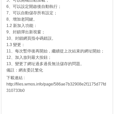
5、可以開機自動加載；
6、可以設定開啟後自動執行；
7、可以自動儲存所有設定；
8、增加老闆鍵。
1.2 新加入功能：
9、封鎖彈出新視窗；
10、封鎖網頁指令碼錯誤。
1.3 變更：
11、每次暫停後再開始，繼續從上次結束的網址開始；
12、加入放到最大按鈕；
13、變更了網址過多過長無法儲存的問題。
備註：網友委託繁化
下載連結 :
http://files.wmos.info/page/586ae7b32908e2f1175d77fd
310733b0