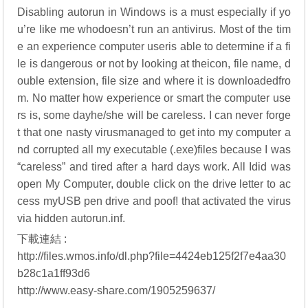
Disabling autorun in Windows is a must especially if yo
u’re like me whodoesn’t run an antivirus. Most of the tim
e an experience computer useris able to determine if a fi
le is dangerous or not by looking at theicon, file name, d
ouble extension, file size and where it is downloadedfro
m. No matter how experience or smart the computer use
rs is, some dayhe/she will be careless. I can never forge
t that one nasty virusmanaged to get into my computer a
nd corrupted all my executable (.exe)files because I was
“careless” and tired after a hard days work. All Idid was
open My Computer, double click on the drive letter to ac
cess myUSB pen drive and poof! that activated the virus
via hidden autorun.inf.
下載連結 :
http://files.wmos.info/dl.php?file=4424eb125f2f7e4aa30
b28c1a1ff93d6
http://www.easy-share.com/1905259637/