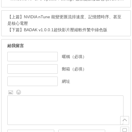
【上篇】
NVIDIA nTune 能變更匯流排速度、記憶體時序、甚至
是核心電壓
【下篇】
BADAK v1.0.0.1超快影片壓縮軟件繁中綠色版
給我留言
暱稱（必填）
郵箱（必填）
網址