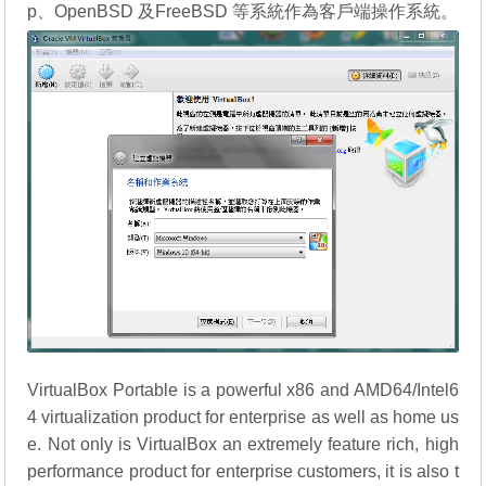
p、OpenBSD 及FreeBSD 等系統作為客戶端操作系統。
VirtualBox Portable is a powerful x86 and AMD64/Intel6
4 virtualization product for enterprise as well as home us
e. Not only is VirtualBox an extremely feature rich, high
performance product for enterprise customers, it is also t