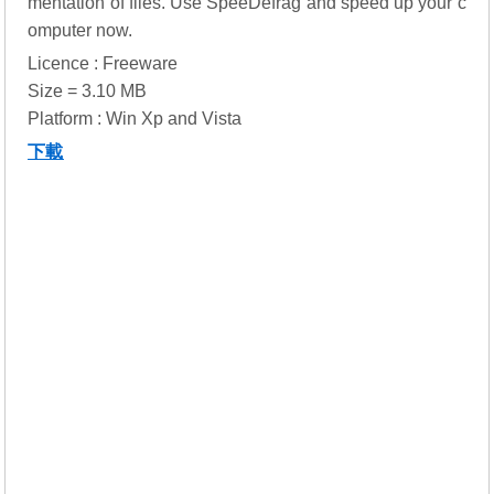
mentation of files. Use SpeeDefrag and speed up your c
omputer now.
Licence : Freeware
Size = 3.10 MB
Platform : Win Xp and Vista
下載