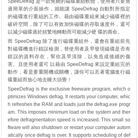
SpeeDefrag 是一款免費的磁碟重組軟體，使用者只要透
過簡單的介面操作，就能讓 SpeeDefrag 自動對所指定
的磁碟進行重組的工作。藉由磁碟重組來減少磁碟裡的
破碎空間，除了可以有效加快磁碟的存取速度外，還可
以減少磁碟過於頻繁地轉動而可能減少硬 碟的壽命。
而 SpeeDefrag 除了進行磁碟重組外，還會在重組前先
對磁碟機進行錯誤檢測，替使用者及早發現磁碟是否有
錯誤的資料存在，幫你及早清除，以免造成後續的傷
害。且使用者還可 以藉由 SpeeDefrag 來設定重組完的
動作，看是要重開機或關機，讓你可以丟著電腦進行磁
碟重組而放心地去睡大頭覺！
SpeeDefrag is the exclusive freeware program, which o
ptimizes Windows defrag. It restarts your computer, whic
h refreshes the RAM and loads just the defrag.exe progr
am. This imposes minimum load on the system and ther
efore defragmentation speed is increased. This small so
ftware will also shutdown or restart your computer autom
atically once defrag is over. It supports scheduling of def