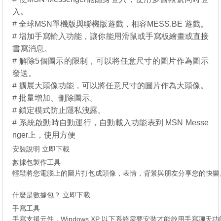
入。
# 全球MSN單機版與聯機版遊戲，相容MESS.BE 遊戲。
# 增加手寫輸入功能，讓你能用滑鼠或手寫板繪畫或直接
書寫消息。
# 解除5個圖示的限制，可以將任意尺寸的圖片作為圖示
發送。
# 擴展大頭像功能，可以將任意尺寸的圖片作為大頭像。
# 批量增加、刪除圖示。
# 鎖定模式防止隱私洩露。
# 系統啟動時自動運行，自動載入功能表到 MSN Messe
nger上，使用方便
安裝說明
立即下載
數據包製作工具
輕鬆將您電腦上的圖片打包成頭像，表情，背景與朋友分享您的快樂
什麼是數據包？
立即下載
手寫工具
手寫支援元件，Windows XP 以下系統需要安裝才能啟用手寫聊天