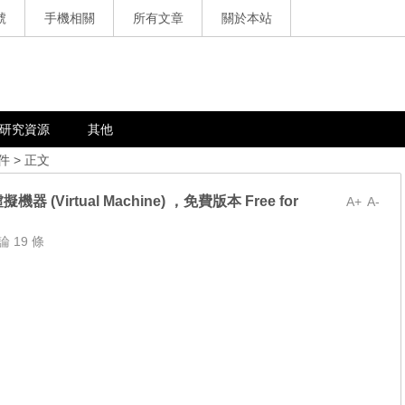
號
手機相關
所有文章
關於本站
研究資源
其他
件
> 正文
虛擬機器 (Virtual Machine) ，免費版本 Free for
A+
A-
論 19 條