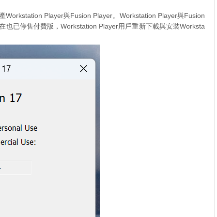
on Player與Fusion Player。Workstation Player與Fusion
停售付費版，Workstation Player用戶重新下載與安裝Worksta