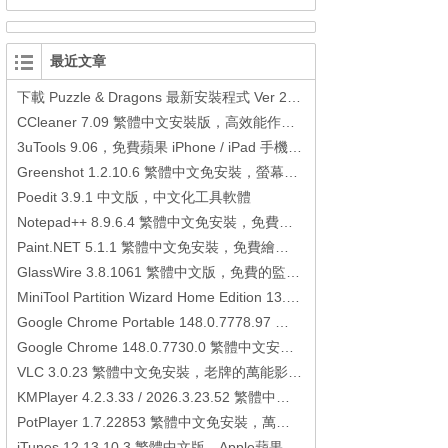
最近文章
下載 Puzzle & Dragons 最新安裝程式 Ver 23.3.2 日本版、港台版… (PAD Radar) (.apk) (.xapk)
CCleaner 7.09 繁體中文安裝版，高效能作業系統清理軟體
3uTools 9.06，免費蘋果 iPhone / iPad 手機平板電腦管理備份還原軟體
Greenshot 1.2.10.6 繁體中文免安裝，螢幕抓圖軟體，1.3.315 安裝版
Poedit 3.9.1 中文版，中文化工具軟體
Notepad++ 8.9.6.4 繁體中文免安裝，免費的代碼編輯器
Paint.NET 5.1.1 繁體中文免安裝，免費繪圖軟體取代微軟小畫家
GlassWire 3.8.1061 繁體中文版，免費的監控電腦連線狀態、網路流量監控/統計工具
MiniTool Partition Wizard Home Edition 13.6，好用的磁碟分割工具
Google Chrome Portable 148.0.7778.97 繁體中文免安裝，Google瀏覽器
Google Chrome 148.0.7730.0 繁體中文安裝版，Google瀏覽器
VLC 3.0.23 繁體中文免安裝，老牌的萬能影片播放軟體免安裝中文版
KMPlayer 4.2.3.33 / 2026.3.23.52 繁體中文免安裝，超強的多媒體播放器
PotPlayer 1.7.22853 繁體中文免安裝，萬能硬解影音播放器
iTunes 12.13.10.3 繁體中文版，Apple蘋果用戶必備軟體