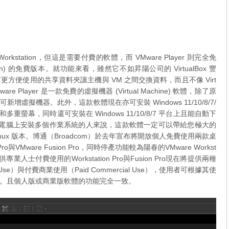
orkstation，但這是需要付費的軟體，而 VMware Player 則完全免
tion) 的免費版本。就功能來看，雖然它不如昇陽公司的 VirtualBox 豐
更方便使用的共享資料夾讓主機與 VM 之間交換資料，而且不像 Virt
 Player 是一款免費的虛擬機器 (Virtual Machine) 軟體，除了原
擬機器。此外，這款軟體現在亦可安裝 Windows 11/10/8/7/
 和多重螢幕，同時還可安裝在 Windows 11/10/8/7 平台上且能自動下
在同一台電腦上安裝多個作業系統的人來說，這款軟體一定可以帶給您極大的
Linux 版本。博通（Broadcom）於去年宣布將開放個人免費使用兩款桌
ro與VMware Fusion Pro，同時停產功能較為陽春的VMware Workst
 。原本僅供專業人士付費使用的Workstation Pro與Fusion Pro現在將提供兩種
Use）與付費商業使用（Paid Commercial Use），使用者可根據其使
。且個人版或商業版軟體的功能完全一致。