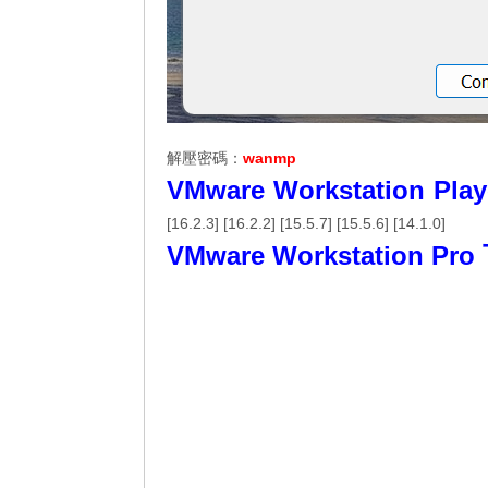
解壓密碼：
wanmp
VMware Workstation Pl
[
16.2.3
] [
16.2.2
] [
15.5.7
] [
15.5.6
] [
14.1.0
]
VMware Workstation Pr