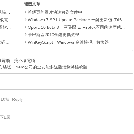
隨機文章
理軟體
將網頁的圖片快速移到文件中
還原軟體
Windows 7 SP1 Update Package 一鍵更新包 (DISM) (至2018.12)
 安裝版
Opera 10 beta 3 – 享受跟IE, Firefox不同的速度感和新鮮感
卡巴斯基2010金鑰更換教學
編輯器
WinKeyScript，Windows 金鑰檢視、替換器
版，虛擬電腦，搞不壞電腦
30030 中文安裝版，Nero公司的全功能多媒體燒錄轉檔軟體
10樓
Reply
下1層