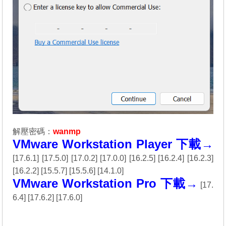
解壓密碼：
wanmp
VMware Workstation Player 下載→
[
17.6.1
] [
17.5.0
] [
17.0.2
] [
17.0.0
] [
16.2.5
] [
16.2.4
] [
16.2.3
]
[
16.2.2
] [
15.5.7
] [
15.5.6
] [
14.1.0
]
VMware Workstation Pro 下載→
[
17.
6.4
] [
17.6.2
] [
17.6.0
]