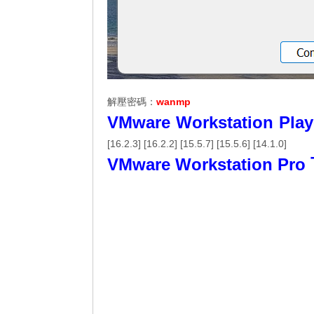
解壓密碼：
wanmp
VMware Workstation Pl
[
16.2.3
] [
16.2.2
] [
15.5.7
] [
15.5.6
] [
14.1.0
]
VMware Workstation Pr