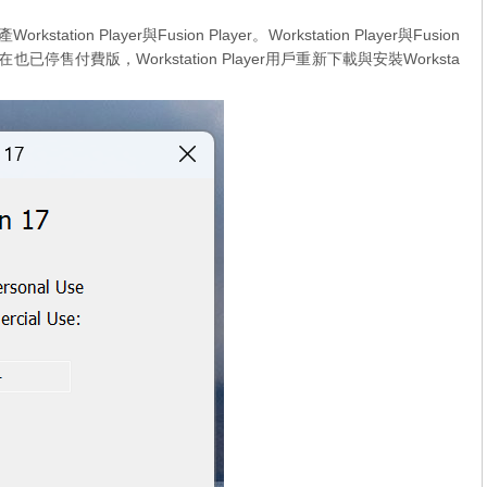
on Player與Fusion Player。Workstation Player與Fusion
停售付費版，Workstation Player用戶重新下載與安裝Worksta