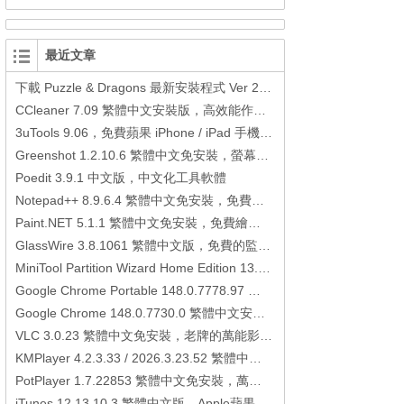
最近文章
下載 Puzzle & Dragons 最新安裝程式 Ver 23.3.2 日本版、港台版… (PAD Radar) (.apk) (.xapk)
CCleaner 7.09 繁體中文安裝版，高效能作業系統清理軟體
3uTools 9.06，免費蘋果 iPhone / iPad 手機平板電腦管理備份還原軟體
Greenshot 1.2.10.6 繁體中文免安裝，螢幕抓圖軟體，1.3.315 安裝版
Poedit 3.9.1 中文版，中文化工具軟體
Notepad++ 8.9.6.4 繁體中文免安裝，免費的代碼編輯器
Paint.NET 5.1.1 繁體中文免安裝，免費繪圖軟體取代微軟小畫家
GlassWire 3.8.1061 繁體中文版，免費的監控電腦連線狀態、網路流量監控/統計工具
MiniTool Partition Wizard Home Edition 13.6，好用的磁碟分割工具
Google Chrome Portable 148.0.7778.97 繁體中文免安裝，Google瀏覽器
Google Chrome 148.0.7730.0 繁體中文安裝版，Google瀏覽器
VLC 3.0.23 繁體中文免安裝，老牌的萬能影片播放軟體免安裝中文版
KMPlayer 4.2.3.33 / 2026.3.23.52 繁體中文免安裝，超強的多媒體播放器
PotPlayer 1.7.22853 繁體中文免安裝，萬能硬解影音播放器
iTunes 12.13.10.3 繁體中文版，Apple蘋果用戶必備軟體