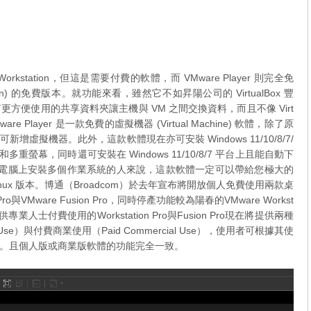
orkstation，但這是需要付費的軟體，而 VMware Player 則完全免
tion) 的免費版本。就功能來看，雖然它不如昇陽公司的 VirtualBox 豐
更方便使用的共享資料夾讓主機與 VM 之間交換資料，而且不像 Virt
 Player 是一款免費的虛擬機器 (Virtual Machine) 軟體，除了原
擬機器。此外，這款軟體現在亦可安裝 Windows 11/10/8/7/
 和多重螢幕，同時還可安裝在 Windows 11/10/8/7 平台上且能自動下
在同一台電腦上安裝多個作業系統的人來說，這款軟體一定可以帶給您極大的
Linux 版本。博通（Broadcom）於去年宣布將開放個人免費使用兩款桌
ro與VMware Fusion Pro，同時停產功能較為陽春的VMware Workst
 。原本僅供專業人士付費使用的Workstation Pro與Fusion Pro現在將提供兩種
Use）與付費商業使用（Paid Commercial Use），使用者可根據其使
。且個人版或商業版軟體的功能完全一致。