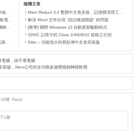
隨機文章
理軟體
Mem Reduct 3.4 繁體中文免安裝，記憶體清理工具，自動化清除佔用的記憶體
還原軟體
解決 Word 文件出現 “該以唯讀開啟” 的問題
 安裝版
[教學] 關閉 Windows 10 自動更新驅動程式
SDHC 記憶卡的 Class 2/4/6/8/10 規格之分別
編輯器
Ditto – 功能強大的剪貼簿中文免安裝版
版，虛擬電腦，搞不壞電腦
30030 中文安裝版，Nero公司的全功能多媒體燒錄轉檔軟體
10樓
Reply
下1層