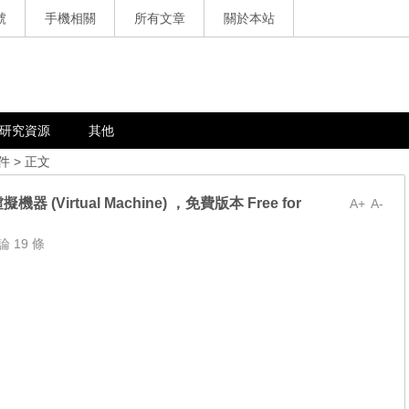
號
手機相關
所有文章
關於本站
研究資源
其他
件
> 正文
虛擬機器 (Virtual Machine) ，免費版本 Free for
A+
A-
論 19 條