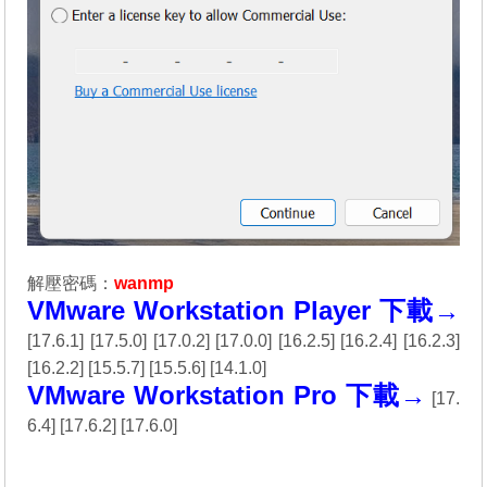
解壓密碼：
wanmp
VMware Workstation Player 下載→
[
17.6.1
] [
17.5.0
] [
17.0.2
] [
17.0.0
] [
16.2.5
] [
16.2.4
] [
16.2.3
]
[
16.2.2
] [
15.5.7
] [
15.5.6
] [
14.1.0
]
VMware Workstation Pro 下載→
[
17.
6.4
] [
17.6.2
] [
17.6.0
]