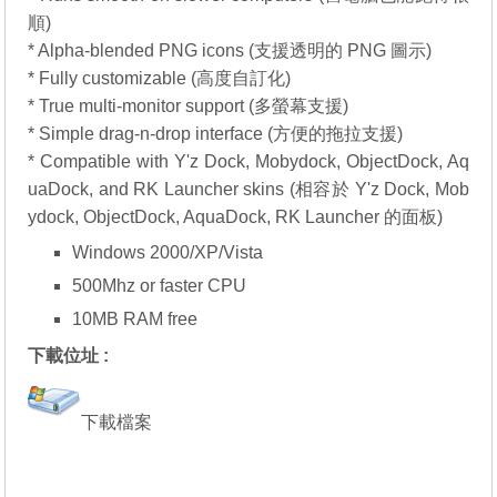
順)
* Alpha-blended PNG icons (支援透明的 PNG 圖示)
* Fully customizable (高度自訂化)
* True multi-monitor support (多螢幕支援)
* Simple drag-n-drop interface (方便的拖拉支援)
* Compatible with Y'z Dock, Mobydock, ObjectDock, Aq
uaDock, and RK Launcher skins (相容於 Y'z Dock, Mob
ydock, ObjectDock, AquaDock, RK Launcher 的面板)
Windows 2000/XP/Vista
500Mhz or faster CPU
10MB RAM free
下載位址 :
下載檔案