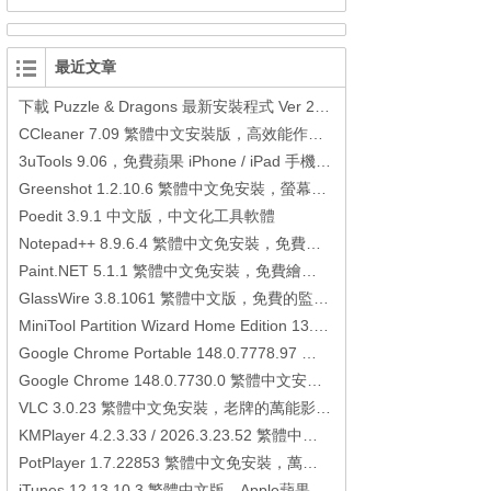
最近文章
下載 Puzzle & Dragons 最新安裝程式 Ver 23.3.2 日本版、港台版… (PAD Radar) (.apk) (.xapk)
CCleaner 7.09 繁體中文安裝版，高效能作業系統清理軟體
3uTools 9.06，免費蘋果 iPhone / iPad 手機平板電腦管理備份還原軟體
Greenshot 1.2.10.6 繁體中文免安裝，螢幕抓圖軟體，1.3.315 安裝版
Poedit 3.9.1 中文版，中文化工具軟體
Notepad++ 8.9.6.4 繁體中文免安裝，免費的代碼編輯器
Paint.NET 5.1.1 繁體中文免安裝，免費繪圖軟體取代微軟小畫家
GlassWire 3.8.1061 繁體中文版，免費的監控電腦連線狀態、網路流量監控/統計工具
MiniTool Partition Wizard Home Edition 13.6，好用的磁碟分割工具
Google Chrome Portable 148.0.7778.97 繁體中文免安裝，Google瀏覽器
Google Chrome 148.0.7730.0 繁體中文安裝版，Google瀏覽器
VLC 3.0.23 繁體中文免安裝，老牌的萬能影片播放軟體免安裝中文版
KMPlayer 4.2.3.33 / 2026.3.23.52 繁體中文免安裝，超強的多媒體播放器
PotPlayer 1.7.22853 繁體中文免安裝，萬能硬解影音播放器
iTunes 12.13.10.3 繁體中文版，Apple蘋果用戶必備軟體