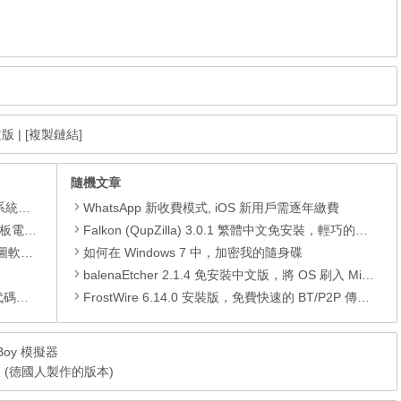
文版
|
[複製鏈結]
隨機文章
理軟體
WhatsApp 新收費模式, iOS 新用戶需逐年繳費
還原軟體
Falkon (QupZilla) 3.0.1 繁體中文免安裝，輕巧的瀏覽器
 安裝版
如何在 Windows 7 中，加密我的隨身碟
balenaEtcher 2.1.4 免安裝中文版，將 OS 刷入 MicroSD 或 USB開機碟製作工具
編輯器
FrostWire 6.14.0 安裝版，免費快速的 BT/P2P 傳輸軟體
Boy 模擬器
體中文版 (德國人製作的版本)