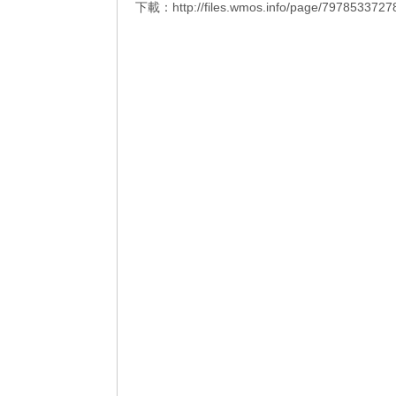
下載：
http://files.wmos.info/page/7978533727