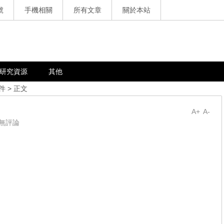
號
手機相關
所有文章
關於本站
研究資源
其他
件
> 正文
A+
A-
無評論