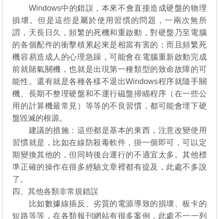
Windows中的錯誤，本來不會直接造成硬盤的物理
損壞。但是這些是屬於使用習慣的問題，一兩次無所
謂，天長日久，頻繁的死機和重啟動，對硬盤乃至電腦
的各個配件的衝擊積累起來是相當有害的；而且頻繁死
機容易造成人的心理急躁，可能會在電腦重新啟動完成
前就賭氣關機，也就是出現第一種類型的致命故障的可
能性。還有就是各種各樣不退出Windows程序就隨手關
機、長期不整理硬盤和不運行磁盤掃瞄程序（在一些公
用的計算機最常見）等等的不良習慣，都可能會埋下硬
盤毀滅的根源。
建議的措施：這些都是基本的東西，注意改變使用
習慣就是，比如在線防殺毒軟件，掛一個即可，可以定
期變換其他的，但同時後台運行的不適宜太多。其他標
準正確的操作在很多經驗文章裡都有提及，此處不多說
了。
四、其他各類非常規錯誤
比如數據線插反、劣質的電源導致的損壞、板卡的
短路等等，在各類報刊網站有很多案例，此處不一一列