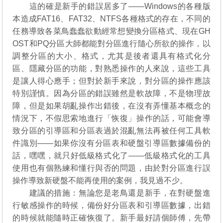
這的確是新手的錯誤居多了——Windows的各種版
本造成FAT16、FAT32、NTFS各種格式的存在，不同的
任務導致各菜鳥蠢蠢欲動經常想變換分區格式、現在GH
OST和PQ分區大師都能對分區進行隨心所欲的操作，以
調整分區的大小、格式，尤其是後者還具有格式化分
區、隱藏分區的功能，對熟悉操作的人來說，這些工具
是讓人得心應手；但對於新手來說，對分區的操作應該
特別謹慎。因為分區的錯誤雖然是軟故障，不是物理故
障，但是如果胡亂操作出錯後，在沒有弄懂基本概念的
情況下，不假思索地進行「恢復」操作的話，可能會導
致分區的引導區和分區表過於混亂無法再被任何工具軟
件識別——如果你沒有分區表和硬盤引導區數據備份的
話，嘿嘿，就只好低級格式化了——低級格式化的工具
使用也有個熟練和懂行與否的問題，由於對分區進行誤
操作導致新硬盤不能再使用的案例，我見過不少。
建議的措施：無論您是老鳥還是新手，在對硬盤進
行敏感操作的時候，備份好分區表和引導區數據，出錯
的時候就能隨時正確恢復了。新手最好請個師傅，先帶