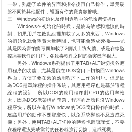
一帶，熟悉了軟件的界面和指令後再自己操作，畢竟硬
盤不同於其他配件，裡面有你的寶貴數據哦。
三、Windows的初始化及使用過程中的危險習慣操作
Windows在初始化的時候，是較為敏感和危險的時
刻，如果用戶在啟動組裡加載了太多的東西，Windows
的初始化就會耗費大量時間，也可能會造成死機——尤
其是因為害怕病毒而加載了2個以上防火牆、或是在線監
控病毒軟件的用戶，各殺毒軟件之間的衝突機率很大。
另外，Windows系列提供了用TAB+ALT鍵切換各應
用程序的功能，尤其是能在DOS窗口下切換回Windows
界面，方便了要在舊的應用程序下工作的用戶。但是因
為DOS是單線程的操作系統，其應用程序也是基於這種
線程的設計，所以DOS的應用程序對CPU的佔用率較
大，因為DOS老架構的問題，程序的反應也沒Windows
程序快，所以在進行Windows的DOS窗口操作的時候，
建議用戶的動作不要那麼快，以免系統響應不及造成死
機；另外，使用TAB+ALT切換的時候也應該謹慎，不要
在程序還沒完成當前的任務就強行切換，造成死機。