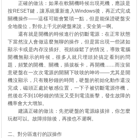
正確的做法：如果在軟關機時候出現死機，應該是
按RESET鍵，讓系統重新進入Windows後，再正式完成
關機操作——這樣可能會繁瑣一點，但是能保證硬盤安
全地復位，對你上千元的硬盤來說，安全第一啊。
還有就是開機的時候進行的切斷電源：在正常狀態
下當然沒人會做這麼無聊的操作，但是當出現一些諸如
顯示卡或是內存沒插好、視頻線鬆了的情況，導致電腦
開機無顯示的時候，很多人就只埋頭於搞定看到的問
題，頻繁的開機、關機，插拔板卡，再開機……而沒留
意硬盤在一次次電源的開關下吱吱的呻吟——尤其是開
機沒顯示，只有幾秒鐘的時間，硬盤的初始化動作還沒
完成，磁頭正處於敏感位置，一下子被切斷電源停機，
然後在不到10秒鐘的情況又受到電流衝擊，發生故障的
機率會大大增加。
建議正確的做法：先把硬盤的電源線拔掉，你怎麼
玩都可以。故障排除後，再接也不遲啊。
二、對分區進行的誤操作