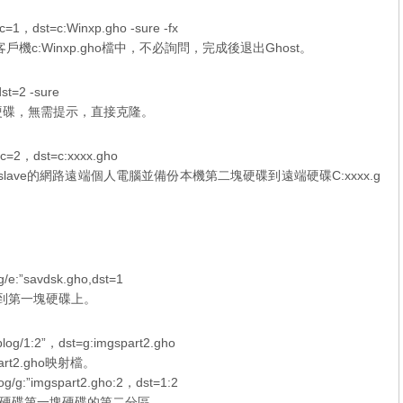
1，dst=c:Winxp.gho -sure -fx
c:Winxp.gho檔中，不必詢問，完成後退出Ghost。
t=2 -sure
硬碟，無需提示，直接克隆。
=2，dst=c:xxxx.gho
tslave的網路遠端個人電腦並備份本機第二塊硬碟到遠端硬碟C:xxxx.g
e:”savdsk.gho,dst=1
克隆到第一塊硬碟上。
g/1:2”，dst=g:imgspart2.gho
t2.gho映射檔。
/g:”imgspart2.gho:2，dst=1:2
部硬碟第一塊硬碟的第二分區。