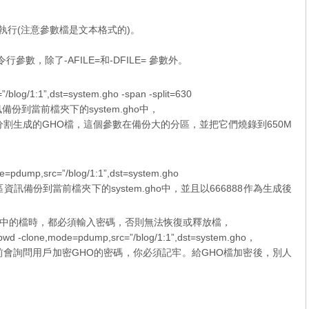
執行(注意參數檔是文本格式的)。
數，除了-AFILE=和-DFILE= 參數外。
log/1:1”,dst=system.gho -span -split=630
到當前檔夾下的system.gho中，
則會分割生成的GHO檔，這個參數在備份大的分區，並把它們燒錄到650M
pdump,src=”/blog/1:1”,dst=system.gho
備份到當前檔夾下的system.gho中，並且以666888作為生成後
rer來釋放其中的檔時，都必須輸入密碼，否則無法恢復或釋放檔，
one,mode=pdump,src=”/blog/1:1”,dst=system.gho，
O檔前會詢問用戶加密GHO的密碼，你必須記牢。給GHO檔加密後，別人