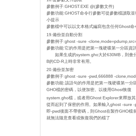
參數例子:GHOST.EXE @(參數文件)
參數功能:GHOST命令行參數可從參數檔讀取並
小提示
參數檔中可以以文本格式編寫包含任何Ghost命令行參
19.備份並自動分割
參數例子:ghost -sure -clone,mode=pdump,src=”/b
參數功能:它的作用是把第一塊硬碟第一分區資訊備份
如果生成的system.gho大於630MB，
B的CD-R上時非常有用。
20.備份並加密
參數例子:ghost -sure -pwd,666888 -clone,mode=
參數功能:該語句的作用是把第一塊硬碟第一分區資訊
GHO檔的密碼，以便加密。以後用Ghost恢復
system.gho檔，或者用Ghost Explo
從而起到了保密的作用。如果輸入ghost -sure -pwd -cl
即-pwd後面不帶密碼，則Ghost在製作GH
就無法隨意查看或恢復我們的檔了