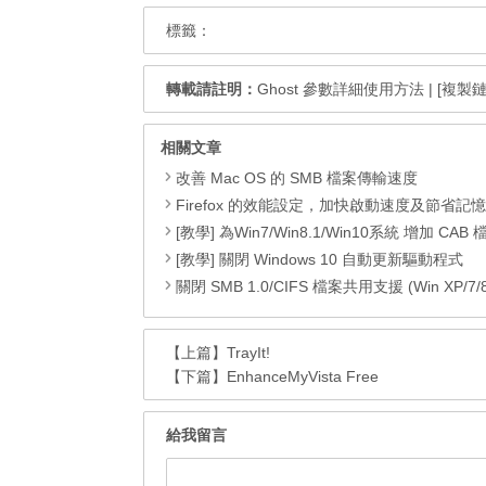
標籤：
轉載請註明：
Ghost 參數詳細使用方法
|
[複製鏈
相關文章
改善 Mac OS 的 SMB 檔案傳輸速度
Firefox 的效能設定，加快啟動速度及節省記
[教學] 為Win7/Win8.1/Win10系統 增加 CAB 檔的右鍵安
[教學] 關閉 Windows 10 自動更新驅動程式
關閉 SMB 1.0/CIFS 檔案共用支援 (Win XP/7/8/8.1
【上篇】
TrayIt!
【下篇】
EnhanceMyVista Free
給我留言