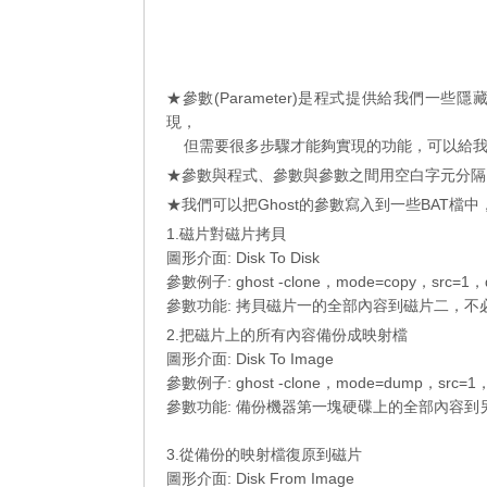
★參數(Parameter)是程式提供給我們
現，
但需要很多步驟才能夠實現的功能，可以給我
★參數與程式、參數與參數之間用空白字元分隔
★我們可以把Ghost的參數寫入到一些BAT
1.磁片對磁片拷貝
圖形介面: Disk To Disk
參數例子: ghost -clone，mode=copy，src=1，dst
參數功能: 拷貝磁片一的全部內容到磁片二，不必
2.把磁片上的所有內容備份成映射檔
圖形介面: Disk To Image
參數例子: ghost -clone，mode=dump，src=1，dst
參數功能: 備份機器第一塊硬碟上的全部內容到另一
3.從備份的映射檔復原到磁片
圖形介面: Disk From Image