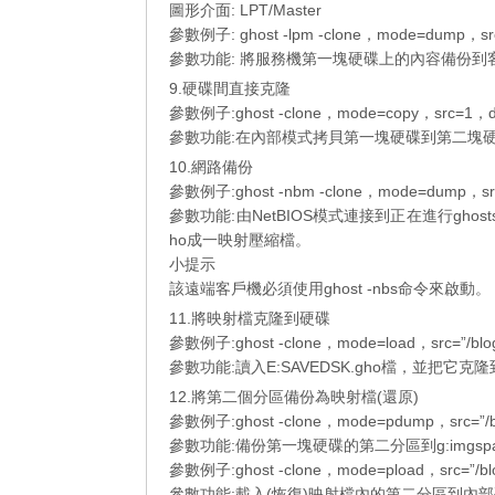
圖形介面: LPT/Master
參數例子: ghost -lpm -clone，mode=dump，src=
參數功能: 將服務機第一塊硬碟上的內容備份到客戶機
9.硬碟間直接克隆
參數例子:ghost -clone，mode=copy，src=1，ds
參數功能:在內部模式拷貝第一塊硬碟到第二塊
10.網路備份
參數例子:ghost -nbm -clone，mode=dump，src
參數功能:由NetBIOS模式連接到正在進行ghos
ho成一映射壓縮檔。
小提示
該遠端客戶機必須使用ghost -nbs命令來啟動。
11.將映射檔克隆到硬碟
參數例子:ghost -clone，mode=load，src=”/blog/
參數功能:讀入E:SAVEDSK.gho檔，並把它
12.將第二個分區備份為映射檔(還原)
參數例子:ghost -clone，mode=pdump，src=”/blo
參數功能:備份第一塊硬碟的第二分區到g:imgspar
參數例子:ghost -clone，mode=pload，src=”/blog
參數功能:載入(恢復)映射檔內的第二分區到內