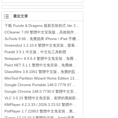
最近文章
下載 Puzzle & Dragons 最新安裝程式 Ver 23.3.2 日本版、港台版… (PAD Radar) (.apk) (.xapk)
CCleaner 7.09 繁體中文安裝版，高效能作業系統清理軟體
3uTools 9.06，免費蘋果 iPhone / iPad 手機平板電腦管理備份還原軟體
Greenshot 1.2.10.6 繁體中文免安裝，螢幕抓圖軟體，1.3.315 安裝版
Poedit 3.9.1 中文版，中文化工具軟體
Notepad++ 8.9.6.4 繁體中文免安裝，免費的代碼編輯器
Paint.NET 5.1.1 繁體中文免安裝，免費繪圖軟體取代微軟小畫家
GlassWire 3.8.1061 繁體中文版，免費的監控電腦連線狀態、網路流量監控/統計工具
MiniTool Partition Wizard Home Edition 13.6，好用的磁碟分割工具
Google Chrome Portable 148.0.7778.97 繁體中文免安裝，Google瀏覽器
Google Chrome 148.0.7730.0 繁體中文安裝版，Google瀏覽器
VLC 3.0.23 繁體中文免安裝，老牌的萬能影片播放軟體免安裝中文版
KMPlayer 4.2.3.33 / 2026.3.23.52 繁體中文免安裝，超強的多媒體播放器
PotPlayer 1.7.22853 繁體中文免安裝，萬能硬解影音播放器
iTunes 12.13.10.3 繁體中文版，Apple蘋果用戶必備軟體