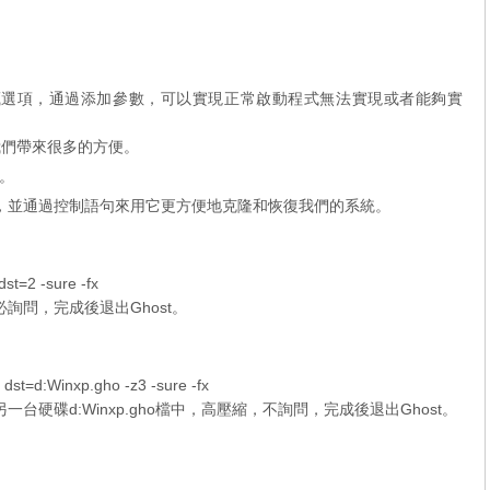
一些隱藏選項，通過添加參數，可以實現正常啟動程式無法實現或者能夠實
們帶來很多的方便。
。
檔中，並通過控制語句來用它更方便地克隆和恢復我們的系統。
=2 -sure -fx
詢問，完成後退出Ghost。
=d:Winxp.gho -z3 -sure -fx
台硬碟d:Winxp.gho檔中，高壓縮，不詢問，完成後退出Ghost。