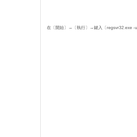
在〔開始〕→〔執行〕→鍵入〔regsvr32.exe -u z