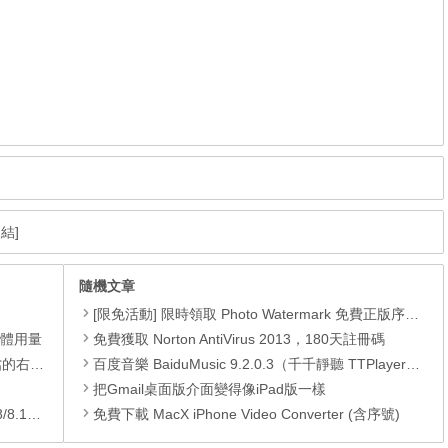
結]
隨機文章
[限免活動] 限時領取 Photo Watermark 免費正版序號，價值$24.95。
憶體用量
免費獲取 Norton AntiVirus 2013，180天註冊碼
裝的功能
百度音樂 BaiduMusic 9.2.0.3（千千靜聽 TTPlayer）繁體中文免安裝，顯示歌詞的MP3播放軟體
把Gmail桌面版介面變得像iPad版一樣
/10)
免費下載 MacX iPhone Video Converter (含序號)