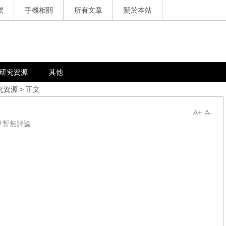
號
手機相關
所有文章
關於本站
研究資源
其他
究資源
> 正文
A+
A-
暫無評論