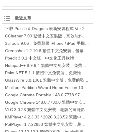
最近文章
下載 Puzzle & Dragons 最新安裝程式 Ver 23.3.2 日本版、港台版… (PAD Radar) (.apk) (.xapk)
CCleaner 7.09 繁體中文安裝版，高效能作業系統清理軟體
3uTools 9.06，免費蘋果 iPhone / iPad 手機平板電腦管理備份還原軟體
Greenshot 1.2.10.6 繁體中文免安裝，螢幕抓圖軟體，1.3.315 安裝版
Poedit 3.9.1 中文版，中文化工具軟體
Notepad++ 8.9.6.4 繁體中文免安裝，免費的代碼編輯器
Paint.NET 5.1.1 繁體中文免安裝，免費繪圖軟體取代微軟小畫家
GlassWire 3.8.1061 繁體中文版，免費的監控電腦連線狀態、網路流量監控/統計工具
MiniTool Partition Wizard Home Edition 13.6，好用的磁碟分割工具
Google Chrome Portable 148.0.7778.97 繁體中文免安裝，Google瀏覽器
Google Chrome 148.0.7730.0 繁體中文安裝版，Google瀏覽器
VLC 3.0.23 繁體中文免安裝，老牌的萬能影片播放軟體免安裝中文版
KMPlayer 4.2.3.33 / 2026.3.23.52 繁體中文免安裝，超強的多媒體播放器
PotPlayer 1.7.22853 繁體中文免安裝，萬能硬解影音播放器
iTunes 12.13.10.3 繁體中文版，Apple蘋果用戶必備軟體