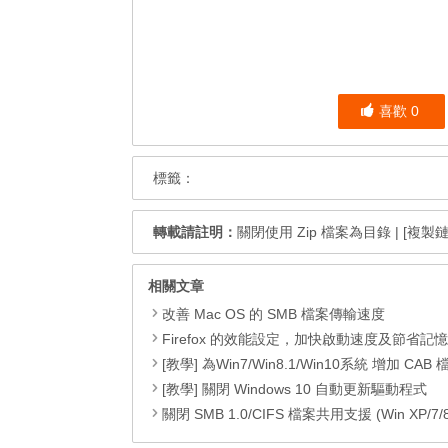
喜歡
0
標籤：
轉載請註明：
關閉使用 Zip 檔案為目錄
|
[複製鏈
相關文章
改善 Mac OS 的 SMB 檔案傳輸速度
Firefox 的效能設定，加快啟動速度及節省記
[教學] 為Win7/Win8.1/Win10系統 增加 CAB 檔的右鍵安
[教學] 關閉 Windows 10 自動更新驅動程式
關閉 SMB 1.0/CIFS 檔案共用支援 (Win XP/7/8/8.1