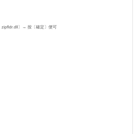
ipfldr.dll〕→ 按〔確定〕便可