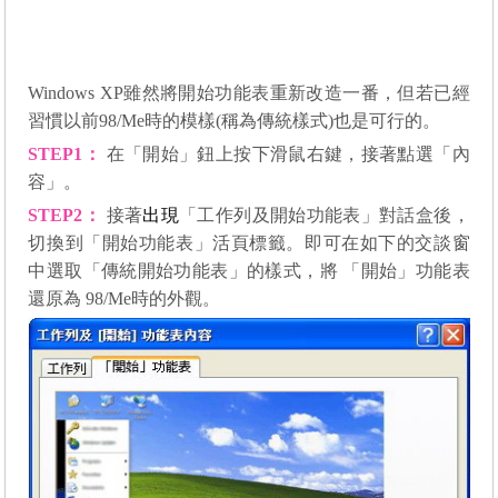
Windows XP雖然將開始功能表重新改造一番，但若已經
習慣以前98/Me時的模樣(稱為傳統樣式)也是可行的。
STEP1
：
在「開始」鈕上按下滑鼠右鍵，接著點選「內
容」。
STEP2
：
接著
出現
「工作列及開始功能表」對話盒後，
切換到「開始功能表」活頁標籤。即可在如下的交談窗
中選取「傳統開始功能表」的樣式，將 「開始」功能表
還原為 98/Me時的外觀。