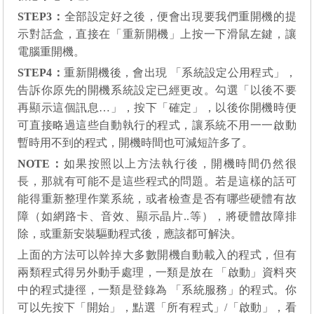
STEP3
：
全部設定好之後，便會出現要我們重開機的提
示對話盒，直接在
「
重新開機
」
上按一下滑鼠左鍵，讓
電腦重開機。
STEP4
：
重新開機後，會出現 「系統設定公用程式」，
告訴你原先的
開機系統設定已經更改。勾選「以後不要
再顯示這個訊息…」，按下「確定」，
以後你開機時便
可直接略過這些自動執行的程式，讓系統不用一一啟動
暫時用不到的程式，開機時間也可減短許多了。
NOTE
：
如果按照以上方法執行後，開機時間仍然很
長，那就有可能不是這些程式的問題。若是這樣的話可
能得重新整理作業系統，或者檢查是否有哪些硬體有故
障（如網路卡、音效、顯示晶片..等），將硬體故障排
除，或重新安裝驅動程式後，應該都可解決。
上面的方法可以幹掉大多數開機自動載入的程式，但有
兩類程式得另外動手處理，一類是放在 「啟動」資料夾
中的程式捷徑，一類是登錄為 「系統服務」的程式。你
可以先按下「開始」，點選「所有程式」/「啟動」，看