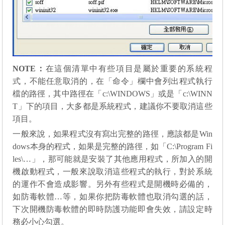
NOTE
：
在這個清單中有些項目是屬於重要的系統程
式，不能任意取消的，在「命令」欄中會列出程式執行
檔的路徑，其中路徑在「
c:\WINDOWS
」或是「
c:\WINN
T
」下的項目，大多都是系統程式，建議你不要取消這些
項目。
一般來說，如果程式沒有寫出完整的路徑，應該都是
Win
dows
本身的程式，如果是完整的路徑，如「
C:\Program Fi
les\…
」，那可能就是安裝了其他應用程式，所加入的開
機啟動程式，一般來說取消這些程式的執行，對於系統
的運作不會造成影響。另外
有些程式是開機時必備的，
如防毒軟體…等，如果你把防毒軟體也取消勾選的話，
下次開機防毒軟體的即時防護功能即會失效，請設定時
務必小心勾選。