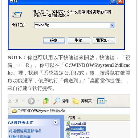
NOTE
：
你也可以用以下快速鍵來開啟，快速鍵：「視
窗」+「R」。你可以在
「C:\WINDOWS\system32\dllcac
he」
裡，找到「系統設定公用程式」後，按滑鼠右鍵開
啟功能選單，依序執行「傳送到」/「桌面當作捷徑」，
來自行建立執行捷徑。