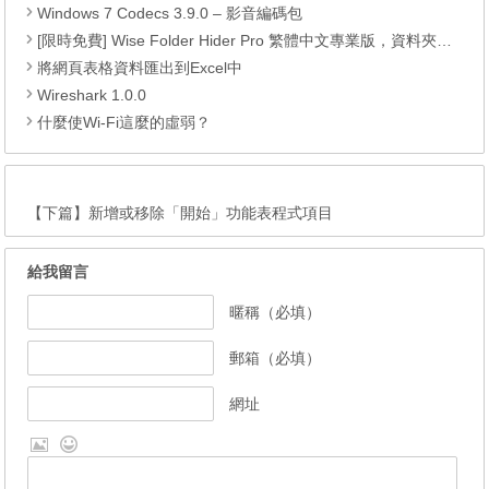
Windows 7 Codecs 3.9.0 – 影音編碼包
[限時免費] Wise Folder Hider Pro 繁體中文專業版，資料夾上鎖隱藏工具
將網頁表格資料匯出到Excel中
Wireshark 1.0.0
什麼使Wi-Fi這麼的虛弱？
【下篇】
新增或移除「開始」功能表程式項目
給我留言
暱稱（必填）
郵箱（必填）
網址