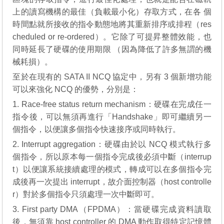
上的讀寫機構的最佳（負載最小化）存取方式，在各 個
時間點就所接收的指令動態地將其重新排序或排程（res
cheduled or re-ordered）。它除了可提昇整體效能，也
同時延長了硬碟的使用期限 （因為降低了許多無謂的機
械耗損）。
至於在現有的 SATA II NCQ 協定中，另有 3 個新增功能
可以來強化 NCQ 的優勢，分別是：
1. Race-free status return mechanism：硬碟在完成任一
指令後，可以無須再進行「Handshake」即可繼續另一
個指令，以便讓多個指令快速接序或同時執行。
2. Interrupt aggregation：硬碟由於以 NCQ 模式執行多
個指令，所以原本每一個指令完成後必須中斷（interrup
t）以便讓系統接續處理的模式，轉成可以在多個指令完
成後再一次提出 interrupt，故介面控制器（host controlle
r）對於多個指令只須處理一次中斷即可。
3. First party DMA（FPDMA）：當硬碟完成資料讀取
後，無須靠 host controller 的 DMA 動作取得特定記憶體