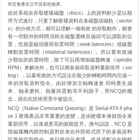
而言會產生立竿見影的效果。
由於系統在存取硬碟磁盤（discs）上的資料鮮少是以順
序方式進行，只要了解硬碟資料在各磁盤或磁軌（sector
s）的分佈方式，都可以理解一個有效 的存取動作，都會
有一些額外的時間消耗在磁盤運轉至磁頭可以讀取的位
置，也就是磁頭搜尋前置時間（seek latencies）或磁盤
轉動前置時間（rotational lantencies）。所以要有效減
少類似的前置時間，除了可以用增加磁盤轉速（spindle
RPM）來解決外，也可以將各個存取資料重新排序（sor
ting），以最有效的方式設法在最少的轉動時間內完成一
串的存取資料指令。由於增加主軸轉速會 同時產生成
本、軸承磨耗、熱量與震動等不利因子，而NCQ的概
念，就在此技術背景中被提出。
NCQ（Native Command Queuing）是 Serial ATA II pha
se 1 硬碟產品非常重要的改變，是由硬碟本身就指令來
重新排序，以達成更高的效能提升。換句話說，NCQ 是
指磁碟機內部控制器對於來自外部程式所下的多個資料
區塊的存取指令，進行最佳化處理，也就是配合在磁軌