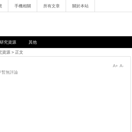
號
手機相關
所有文章
關於本站
研究資源
其他
究資源
> 正文
A+
A-
暫無評論