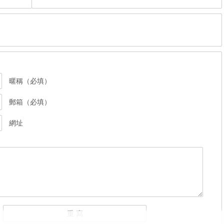
暱稱（必填）
郵箱（必填）
網址