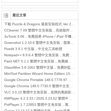
最近文章
下載 Puzzle & Dragons 最新安裝程式 Ver 23.3.2 日本版、港台版… (PAD Radar) (.apk) (.xapk)
CCleaner 7.09 繁體中文安裝版，高效能作業系統清理軟體
3uTools 9.06，免費蘋果 iPhone / iPad 手機平板電腦管理備份還原軟體
Greenshot 1.2.10.6 繁體中文免安裝，螢幕抓圖軟體，1.3.315 安裝版
Poedit 3.9.1 中文版，中文化工具軟體
Notepad++ 8.9.6.4 繁體中文免安裝，免費的代碼編輯器
Paint.NET 5.1.1 繁體中文免安裝，免費繪圖軟體取代微軟小畫家
GlassWire 3.8.1061 繁體中文版，免費的監控電腦連線狀態、網路流量監控/統計工具
MiniTool Partition Wizard Home Edition 13.6，好用的磁碟分割工具
Google Chrome Portable 148.0.7778.97 繁體中文免安裝，Google瀏覽器
Google Chrome 148.0.7730.0 繁體中文安裝版，Google瀏覽器
VLC 3.0.23 繁體中文免安裝，老牌的萬能影片播放軟體免安裝中文版
KMPlayer 4.2.3.33 / 2026.3.23.52 繁體中文免安裝，超強的多媒體播放器
PotPlayer 1.7.22853 繁體中文免安裝，萬能硬解影音播放器
iTunes 12.13.10.3 繁體中文版，Apple蘋果用戶必備軟體