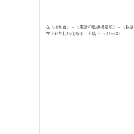
在〔控制台〕→〔電話和數據機選項〕→〔數據
在〔外加初始化命令〕上填上〔s11=50〕