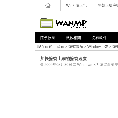
Win7 修正包
免費正版序
隨便收集
微軟相關
免費軟件
現在位置：
首頁
>
研究資源
>
Windows XP
>
研
加快撥號上網的撥號速度
2009年05月30日
Windows XP
,
研究資源