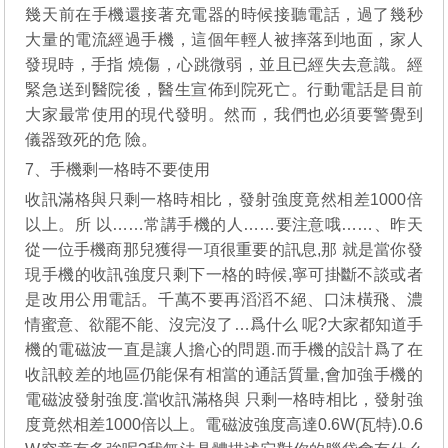
幾天前在手機還接著充電器的時候接聽電話，過了幾秒
大量的電流經過手機，這個年輕人被摔落到地面，家人
發現時，手指 燒傷，心跳微弱，並且已經失去意識。經
緊急送到醫院後，醫生宣佈到院死亡。行動電話是目前
大家最常使用的現代發明。然而，我們也必須要警覺到
儀器致死的危 險。
7、手機剩一格時不要使用
收訊滿格與只剩一格時相比，發射強度竟然相差1000倍
以上。所 以……常講手機的人……要注意哦……、昨天
從一位手機商那兒獲得一項很重要的訊息,那 就是當你發
現手機的收訊強度只剩下一格的時候,寧可掛斷不談或者
是改用公用電話。千萬不要再滔滔不絕、口沫橫飛、濃
情蜜意、欲罷不能、沒完沒了…爲什么 呢?大家都知道手
機的電磁波一直是讓人擔心的問題.而手機的設計爲了在
收訊較差的地區仍能保有相當的通話質量,會加強手機的
電磁波發射強度.當收訊滿格與 只剩一格時相比，發射強
度竟然相差1000倍以上。電磁波強度高達0.6W(瓦特).0.6