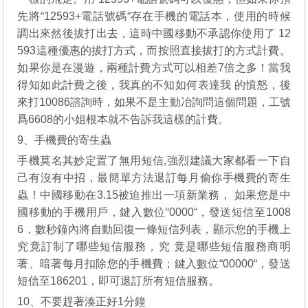
先將“12593+電話號碼“存在手機的電話本，使用的時候
調出來然後拔打出去，這時中國移動不承認你使用了 12
593這種優惠的拔打方式，而按照直接拔打的方式計費。
如果你是在漫遊，兩種計費方式可以相差7倍之多！當我
得知如此計費之後，我真的不知如何表達我 的憤怒，後
來打10086諮詢時，如果不是主動冶詢問這個問題，工號
爲6608的小姐根本就不告訴我這樣的計費。
9、手機費的寄生蟲
手機莫名其妙定置了無用短信,強烈建議大家都看一下自
己有沒有中招，最簡單方法退訂每月偷你手機費的寄生
蟲！中國移動在3.15被迫推出一項新業務， 如果您是中
國移動的手機用戶，鍵入數位“0000“，發送短信至1008
6，數秒鐘內將自動回復一條短信列表，顯示您的手機上
究竟訂制了哪些短信服務，究 竟是哪些短信服務商明
著、暗著每月扣除您的手機費；鍵入數位“00000“，發送
短信至186201，即可退訂所有短信服務。
10、不要趕著湊正好1分鐘