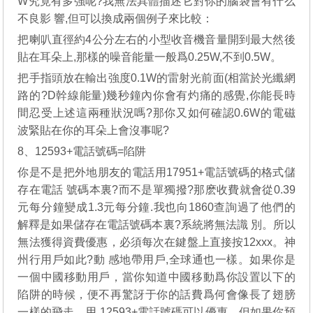
W究竟有多強呢?我無法具體描述它對你的腦袋會有什么
不良影 響,但可以換成兩個例子來比較：
把喇叭直徑約4公分左右的小型收音機音量開到最大然後
貼在耳朵上,那樣的噪音能量一般爲0.25W,不到0.5W。
把手指頭放在輸出強度0.1W的雷射光前面(相當於光纖網
路的?D幹線能量)幾秒鐘內你會有灼痛的感覺,你能長時
間忍受上述這兩種狀況嗎?那你又如何確認0.6W的電磁
波緊貼在你的耳朵上會沒事呢?
8、12593+電話號碼=陷阱
你是不是把外地朋友的電話用17951+電話號碼的格式儲
存在電話 號碼本裏?而不是單獨撥?那麽收費就會從0.39
元每分鐘變成1.3元每分鐘.我也向1860查詢過了他們的
解釋是如果儲存在電話號碼本裏?系統將無法識 別。所以
無法獲得資費優惠，必須每次在鍵盤上直接按12xxx。神
州行用戶如此?動 感地帶用戶,全球通也一樣。如果你是
一個中國移動用戶，當你知道中國移動爲你設置以下的
陷阱的時候，便不再驚訝于你的話費爲何會像長了翅膀
一樣的飛走。用 12593+電話號碼可以優惠，但如果你預