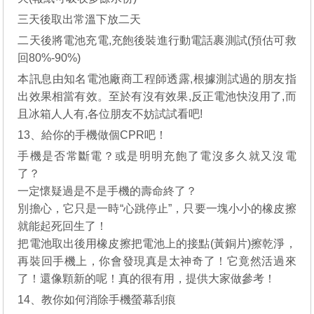
三天後取出常溫下放二天
二天後將電池充電,充飽後裝進行動電話裹測試(預估可救
回80%-90%)
本訊息由知名電池廠商工程師透露,根據測試過的朋友指
出效果相當有效。至於有沒有效果,反正電池快沒用了,而
且冰箱人人有,各位朋友不妨試試看吧!
13、給你的手機做個CPR吧！
手機是否常斷電？或是明明充飽了電沒多久就又沒電
了？
一定懷疑過是不是手機的壽命終了？
別擔心，它只是一時“心跳停止”，只要一塊小小的橡皮擦
就能起死回生了！
把電池取出後用橡皮擦把電池上的接點(黃銅片)擦乾淨，
再裝回手機上，你會發現真是太神奇了！它竟然活過來
了！還像顆新的呢！真的很有用，提供大家做參考！
14、教你如何消除手機螢幕刮痕