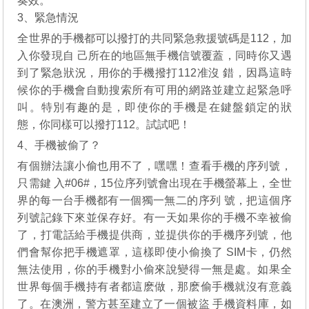
奏效。
3、緊急情況
全世界的手機都可以撥打的共同緊急救援號碼是112，加
入你發現自 己所在的地區無手機信號覆蓋，同時你又遇
到了緊急狀況，用你的手機撥打112准沒 錯，因爲這時
候你的手機會自動搜索所有可用的網路並建立起緊急呼
叫。特別有趣的是，即使你的手機是在鍵盤鎖定的狀
態，你同樣可以撥打112。試試吧！
4、手機被偷了？
有個辦法讓小偷也用不了，嘿嘿！查看手機的序列號，
只需鍵 入#06#，15位序列號會出現在手機螢幕上，全世
界的每一台手機都有一個獨一無二的序列 號，把這個序
列號記錄下來並保存好。有一天如果你的手機不幸被偷
了，打電話給手機提供商，並提供你的手機序列號，他
們會幫你把手機遮罩，這樣即使小偷換了 SIM卡，仍然
無法使用，你的手機對小偷來說變得一無是處。如果全
世界每個手機持有者都這麽做，那麽偷手機就沒有意義
了。在澳洲，警方甚至建立了一個被盜 手機資料庫，如