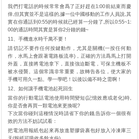
我們打電話的時候常常會爲了正好趕在1:00前結束而慶
倖,但其實並不是這樣的,據一位中國移動的工作人員說,其
實在你通話到0:55的時候就已經算一分鐘了,所以0:55~1:
00的通話時間其實是算你2分鐘的錢~
11、手機進水時千萬不要！
請切記不要作任何按鍵動作，尤其是關機(一按任何動
作，水馬上會跟著電路板流串)，正確的方法爲馬上打開
外蓋，直接將電池拿下，直接強迫斷電，可保主機板不
被水侵襲。這個常識非常重要，故轉告各位，使大家的
手機可用久一點。學一學吧！以後以備不時之需啊！
12、如何讓手機電池起死回生
當你的行動電話電池使用時間變短(記憶效應或老化)時,
你是否會再買一顆電池來更換呢?
下次當你碰到這種情況時請省下你的錢,告訴你一個很有
效的方法不妨試試看：
把電池用報紙包起來再放進塑膠袋裹包好放入冷凍庫三
天(報紙可吸收多餘水份)