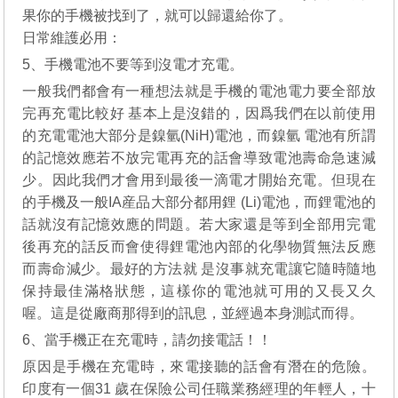
果你的手機被找到了，就可以歸還給你了。
日常維護必用：
5、手機電池不要等到沒電才充電。
一般我們都會有一種想法就是手機的電池電力要全部放
完再充電比較好 基本上是沒錯的，因爲我們在以前使用
的充電電池大部分是鎳氫(NiH)電池，而鎳氫 電池有所謂
的記憶效應若不放完電再充的話會導致電池壽命急速減
少。因此我們才會用到最後一滴電才開始充電。但現在
的手機及一般IA産品大部分都用鋰 (Li)電池，而鋰電池的
話就沒有記憶效應的問題。若大家還是等到全部用完電
後再充的話反而會使得鋰電池內部的化學物質無法反應
而壽命減少。最好的方法就 是沒事就充電讓它隨時隨地
保持最佳滿格狀態，這樣你的電池就可用的又長又久
喔。這是從廠商那得到的訊息，並經過本身測試而得。
6、當手機正在充電時，請勿接電話！！
原因是手機在充電時，來電接聽的話會有潛在的危險。
印度有一個31 歲在保險公司任職業務經理的年輕人，十